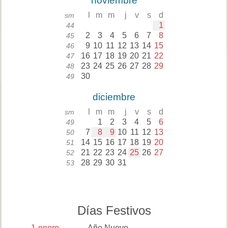
noviembre
l
m
m
j
v
s
d
sm
1
44
2
3
4
5
6
7
8
45
9
10
11
12
13
14
15
46
16
17
18
19
20
21
22
47
23
24
25
26
27
28
29
48
30
49
diciembre
l
m
m
j
v
s
d
sm
1
2
3
4
5
6
49
7
8
9
10
11
12
13
50
14
15
16
17
18
19
20
51
21
22
23
24
25
26
27
52
28
29
30
31
53
Días Festivos
1
enero
Año Nuevo