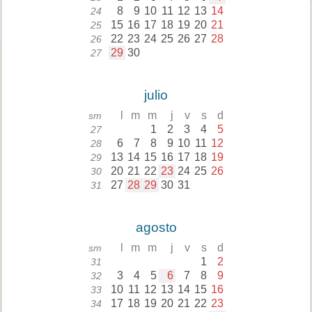
8
9
10
11
12
13
14
24
15
16
17
18
19
20
21
25
22
23
24
25
26
27
28
26
29
30
27
julio
l
m
m
j
v
s
d
sm
1
2
3
4
5
27
6
7
8
9
10
11
12
28
13
14
15
16
17
18
19
29
20
21
22
23
24
25
26
30
27
28
29
30
31
31
agosto
l
m
m
j
v
s
d
sm
1
2
31
3
4
5
6
7
8
9
32
10
11
12
13
14
15
16
33
17
18
19
20
21
22
23
34