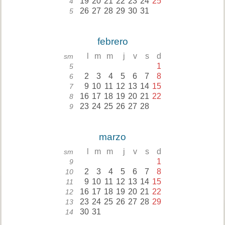
19
20
21
22
23
24
25
4
26
27
28
29
30
31
5
febrero
l
m
m
j
v
s
d
sm
1
5
2
3
4
5
6
7
8
6
9
10
11
12
13
14
15
7
16
17
18
19
20
21
22
8
23
24
25
26
27
28
9
marzo
l
m
m
j
v
s
d
sm
1
9
2
3
4
5
6
7
8
10
9
10
11
12
13
14
15
11
16
17
18
19
20
21
22
12
23
24
25
26
27
28
29
13
30
31
14