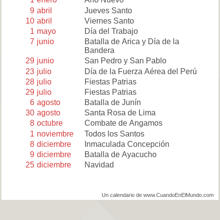
9
abril
Jueves Santo
10
abril
Viernes Santo
1
mayo
Día del Trabajo
7
junio
Batalla de Arica y Día de la
Bandera
29
junio
San Pedro y San Pablo
23
julio
Día de la Fuerza Aérea del Perú
28
julio
Fiestas Patrias
29
julio
Fiestas Patrias
6
agosto
Batalla de Junín
30
agosto
Santa Rosa de Lima
8
octubre
Combate de Angamos
1
noviembre
Todos los Santos
8
diciembre
Inmaculada Concepción
9
diciembre
Batalla de Ayacucho
25
diciembre
Navidad
Un calendario de www.CuandoEnElMundo.com