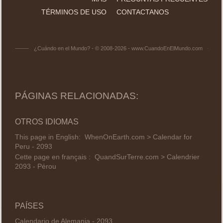
TÉRMINOS DE USO
CONTACTANOS
¿Cuándo en el Mundo? - © 2008-2026 - www.CuandoEnElMundo.com
PÁGINAS RELACIONADAS:
OTROS IDIOMAS
This page in English:
WhenOnEarth.com > Calendar for
Peru - 2093
Cette page en français :
QuandSurTerre.com > Calendrier
2093 - Pérou
PAÍSES
Calendario de Alemania - 2093