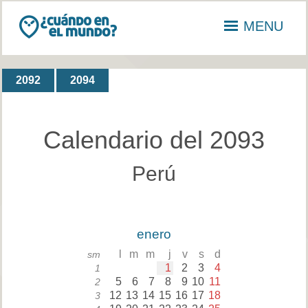
MENU
2092
2094
Calendario del 2093
Perú
enero
l
m
m
j
v
s
d
sm
1
2
3
4
1
5
6
7
8
9
10
11
2
12
13
14
15
16
17
18
3