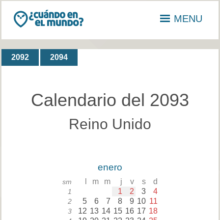
MENU
2092
2094
Calendario del 2093
Reino Unido
enero
l
m
m
j
v
s
d
sm
1
2
3
4
1
5
6
7
8
9
10
11
2
12
13
14
15
16
17
18
3