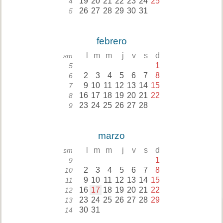
19
20
21
22
23
24
25
4
26
27
28
29
30
31
5
febrero
l
m
m
j
v
s
d
sm
1
5
2
3
4
5
6
7
8
6
9
10
11
12
13
14
15
7
16
17
18
19
20
21
22
8
23
24
25
26
27
28
9
marzo
l
m
m
j
v
s
d
sm
1
9
2
3
4
5
6
7
8
10
9
10
11
12
13
14
15
11
16
17
18
19
20
21
22
12
23
24
25
26
27
28
29
13
30
31
14