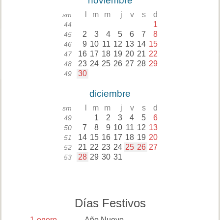
noviembre
l
m
m
j
v
s
d
sm
1
44
2
3
4
5
6
7
8
45
9
10
11
12
13
14
15
46
16
17
18
19
20
21
22
47
23
24
25
26
27
28
29
48
30
49
diciembre
l
m
m
j
v
s
d
sm
1
2
3
4
5
6
49
7
8
9
10
11
12
13
50
14
15
16
17
18
19
20
51
21
22
23
24
25
26
27
52
28
29
30
31
53
Días Festivos
1
enero
Año Nuevo