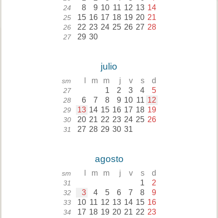
8
9
10
11
12
13
14
24
15
16
17
18
19
20
21
25
22
23
24
25
26
27
28
26
29
30
27
julio
l
m
m
j
v
s
d
sm
1
2
3
4
5
27
6
7
8
9
10
11
12
28
13
14
15
16
17
18
19
29
20
21
22
23
24
25
26
30
27
28
29
30
31
31
agosto
l
m
m
j
v
s
d
sm
1
2
31
3
4
5
6
7
8
9
32
10
11
12
13
14
15
16
33
17
18
19
20
21
22
23
34