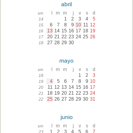
abril
l
m
m
j
v
s
d
sm
1
2
3
4
5
14
6
7
8
9
10
11
12
15
13
14
15
16
17
18
19
16
20
21
22
23
24
25
26
17
27
28
29
30
18
mayo
l
m
m
j
v
s
d
sm
1
2
3
18
4
5
6
7
8
9
10
19
11
12
13
14
15
16
17
20
18
19
20
21
22
23
24
21
25
26
27
28
29
30
31
22
junio
l
m
m
j
v
s
d
sm
1
2
3
4
5
6
7
23