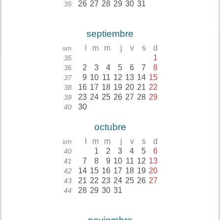
26
27
28
29
30
31
35
septiembre
l
m
m
j
v
s
d
sm
1
35
2
3
4
5
6
7
8
36
9
10
11
12
13
14
15
37
16
17
18
19
20
21
22
38
23
24
25
26
27
28
29
39
30
40
octubre
l
m
m
j
v
s
d
sm
1
2
3
4
5
6
40
7
8
9
10
11
12
13
41
14
15
16
17
18
19
20
42
21
22
23
24
25
26
27
43
28
29
30
31
44