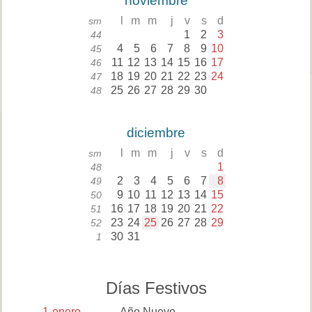
noviembre
l
m
m
j
v
s
d
sm
1
2
3
44
4
5
6
7
8
9
10
45
11
12
13
14
15
16
17
46
18
19
20
21
22
23
24
47
25
26
27
28
29
30
48
diciembre
l
m
m
j
v
s
d
sm
1
48
2
3
4
5
6
7
8
49
9
10
11
12
13
14
15
50
16
17
18
19
20
21
22
51
23
24
25
26
27
28
29
52
30
31
1
Días Festivos
1
enero
Año Nuevo