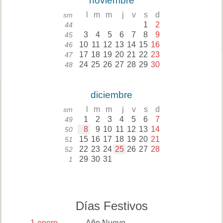
noviembre
l
m
m
j
v
s
d
sm
1
2
44
3
4
5
6
7
8
9
45
10
11
12
13
14
15
16
46
17
18
19
20
21
22
23
47
24
25
26
27
28
29
30
48
diciembre
l
m
m
j
v
s
d
sm
1
2
3
4
5
6
7
49
8
9
10
11
12
13
14
50
15
16
17
18
19
20
21
51
22
23
24
25
26
27
28
52
29
30
31
1
Días Festivos
1
enero
Año Nuevo