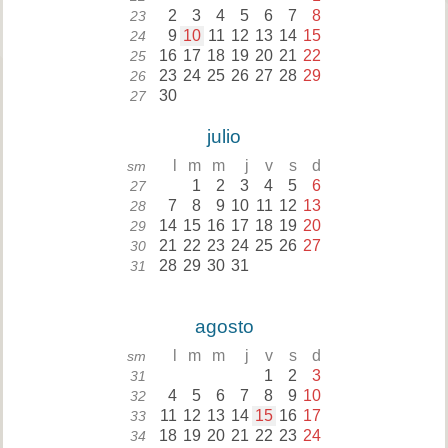
2
3
4
5
6
7
8
23
9
10
11
12
13
14
15
24
16
17
18
19
20
21
22
25
23
24
25
26
27
28
29
26
30
27
julio
l
m
m
j
v
s
d
sm
1
2
3
4
5
6
27
7
8
9
10
11
12
13
28
14
15
16
17
18
19
20
29
21
22
23
24
25
26
27
30
28
29
30
31
31
agosto
l
m
m
j
v
s
d
sm
1
2
3
31
4
5
6
7
8
9
10
32
11
12
13
14
15
16
17
33
18
19
20
21
22
23
24
34