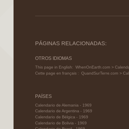
PÁGINAS RELACIONADAS:
OTROS IDIOMAS
This page in English:
WhenOnEarth.com > Calendar
Cette page en français :
QuandSurTerre.com > Cal
PAÍSES
Calendario de Alemania - 1969
Calendario de Argentina - 1969
Calendario de Bélgica - 1969
Calendario de Bolivia - 1969
Calendario de Brasil - 1969