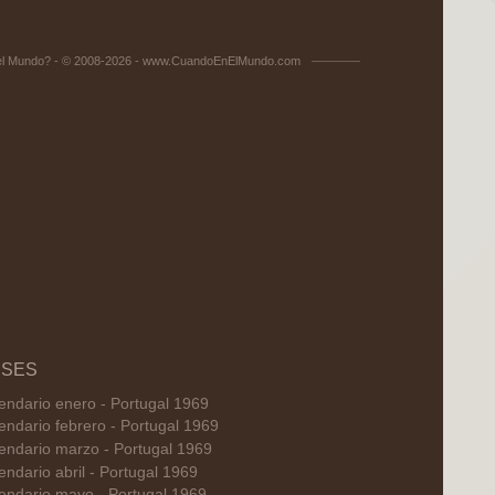
el Mundo? - © 2008-2026 - www.CuandoEnElMundo.com
SES
endario enero - Portugal 1969
endario febrero - Portugal 1969
endario marzo - Portugal 1969
endario abril - Portugal 1969
endario mayo - Portugal 1969