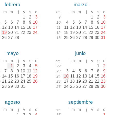
febrero
marzo
l
m
m
j
v
s
d
l
m
m
j
v
s
d
sm
1
2
3
1
2
3
9
4
5
6
7
8
9
10
4
5
6
7
8
9
10
10
1
12
13
14
15
16
17
11
12
13
14
15
16
17
11
8
19
20
21
22
23
24
18
19
20
21
22
23
24
12
5
26
27
28
25
26
27
28
29
30
31
13
mayo
junio
l
m
m
j
v
s
d
l
m
m
j
v
s
d
sm
1
2
3
4
5
1
2
22
6
7
8
9
10
11
12
3
4
5
6
7
8
9
23
3
14
15
16
17
18
19
10
11
12
13
14
15
16
24
0
21
22
23
24
25
26
17
18
19
20
21
22
23
25
7
28
29
30
31
24
25
26
27
28
29
30
26
agosto
septiembre
l
m
m
j
v
s
d
l
m
m
j
v
s
d
sm
1
2
3
4
1
35