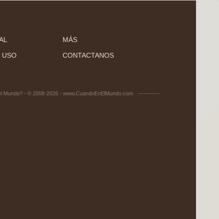
AL
MÁS
 USO
CONTACTANOS
el Mundo? - © 2008-2026 - www.CuandoEnElMundo.com