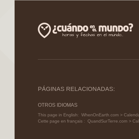
PÁGINAS RELACIONADAS:
OTROS IDIOMAS
This page in English:
WhenOnEarth.com > Calendar
Cette page en français :
QuandSurTerre.com > Cale