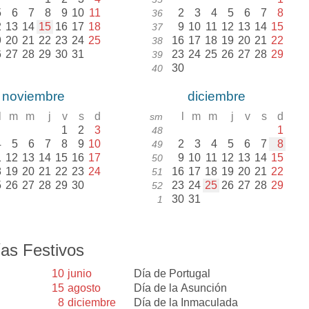
5
6
7
8
9
10
11
2
3
4
5
6
7
8
36
2
13
14
15
16
17
18
9
10
11
12
13
14
15
37
9
20
21
22
23
24
25
16
17
18
19
20
21
22
38
6
27
28
29
30
31
23
24
25
26
27
28
29
39
30
40
noviembre
diciembre
l
m
m
j
v
s
d
l
m
m
j
v
s
d
sm
1
2
3
1
48
4
5
6
7
8
9
10
2
3
4
5
6
7
8
49
1
12
13
14
15
16
17
9
10
11
12
13
14
15
50
8
19
20
21
22
23
24
16
17
18
19
20
21
22
51
5
26
27
28
29
30
23
24
25
26
27
28
29
52
30
31
1
as Festivos
10
junio
Día de Portugal
15
agosto
Día de la Asunción
8
diciembre
Día de la Inmaculada