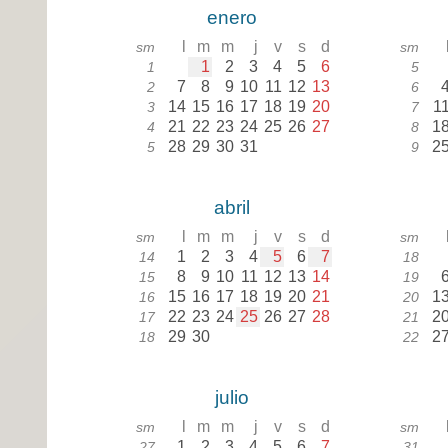
enero
l
m
m
j
v
s
d
sm
sm
1
2
3
4
5
6
1
5
7
8
9
10
11
12
13
2
6
14
15
16
17
18
19
20
1
3
7
21
22
23
24
25
26
27
1
4
8
28
29
30
31
2
5
9
abril
l
m
m
j
v
s
d
sm
sm
1
2
3
4
5
6
7
14
18
8
9
10
11
12
13
14
15
19
15
16
17
18
19
20
21
1
16
20
22
23
24
25
26
27
28
2
17
21
29
30
2
18
22
julio
l
m
m
j
v
s
d
sm
sm
1
2
3
4
5
6
7
27
31