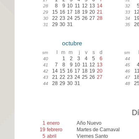
8
9
10
11
12
13
14
28
32
15
16
17
18
19
20
21
1
29
33
22
23
24
25
26
27
28
1
30
34
29
30
31
2
31
35
octubre
l
m
m
j
v
s
d
sm
sm
1
2
3
4
5
6
40
44
7
8
9
10
11
12
13
41
45
14
15
16
17
18
19
20
1
42
46
21
22
23
24
25
26
27
1
43
47
28
29
30
31
2
44
48
Dí
1
enero
Año Nuevo
19
febrero
Martes de Carnaval
5
abril
Viernes Santo