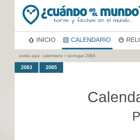
INICIO
CALENDARIO
REL
estás aqui:
calendario
> portugal 2064
2063
2065
Calenda
P