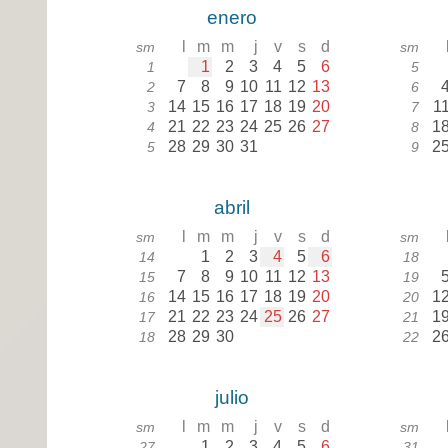
enero
l
m
m
j
v
s
d
sm
sm
1
2
3
4
5
6
1
5
7
8
9
10
11
12
13
2
6
14
15
16
17
18
19
20
1
3
7
21
22
23
24
25
26
27
1
4
8
28
29
30
31
2
5
9
abril
l
m
m
j
v
s
d
sm
sm
1
2
3
4
5
6
14
18
7
8
9
10
11
12
13
15
19
14
15
16
17
18
19
20
1
16
20
21
22
23
24
25
26
27
1
17
21
28
29
30
2
18
22
julio
l
m
m
j
v
s
d
sm
sm
1
2
3
4
5
6
27
31