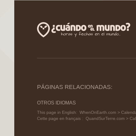
PÁGINAS RELACIONADAS:
OTROS IDIOMAS
This page in English:
WhenOnEarth.com > Calendar
Cette page en français :
QuandSurTerre.com > Cale