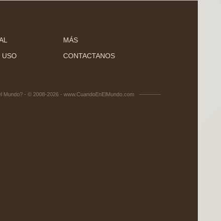
AL
MÁS
 USO
CONTACTANOS
el Mundo? - © 2008-2026 - www.CuandoEnElMundo.com