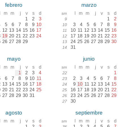
febrero
marzo
l
m
m
j
v
s
d
l
m
m
j
v
s
d
sm
1
2
3
1
2
9
4
5
6
7
8
9
10
3
4
5
6
7
8
9
10
1
12
13
14
15
16
17
10
11
12
13
14
15
16
11
8
19
20
21
22
23
24
17
18
19
20
21
22
23
12
5
26
27
28
29
24
25
26
27
28
29
30
13
31
14
mayo
junio
l
m
m
j
v
s
d
l
m
m
j
v
s
d
sm
1
2
3
4
1
22
5
6
7
8
9
10
11
2
3
4
5
6
7
8
23
2
13
14
15
16
17
18
9
10
11
12
13
14
15
24
9
20
21
22
23
24
25
16
17
18
19
20
21
22
25
6
27
28
29
30
31
23
24
25
26
27
28
29
26
30
27
agosto
septiembre
l
m
m
j
v
s
d
l
m
m
j
v
s
d
sm
1
2
3
1
2
3
4
5
6
7
36