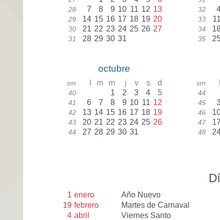
7
8
9
10
11
12
13
28
32
14
15
16
17
18
19
20
1
29
33
21
22
23
24
25
26
27
1
30
34
28
29
30
31
2
31
35
octubre
l
m
m
j
v
s
d
sm
sm
1
2
3
4
5
40
44
6
7
8
9
10
11
12
41
45
13
14
15
16
17
18
19
1
42
46
20
21
22
23
24
25
26
1
43
47
27
28
29
30
31
2
44
48
Dí
1
enero
Año Nuevo
19
febrero
Martes de Carnaval
4
abril
Viernes Santo