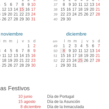
4
5
6
7
8
9
10
8
9
10
11
12
13
14
37
1
12
13
14
15
16
17
15
16
17
18
19
20
21
38
8
19
20
21
22
23
24
22
23
24
25
26
27
28
39
5
26
27
28
29
30
31
29
30
40
noviembre
diciembre
l
m
m
j
v
s
d
l
m
m
j
v
s
d
sm
1
2
1
2
3
4
5
6
7
49
3
4
5
6
7
8
9
8
9
10
11
12
13
14
50
0
11
12
13
14
15
16
15
16
17
18
19
20
21
51
7
18
19
20
21
22
23
22
23
24
25
26
27
28
52
4
25
26
27
28
29
30
29
30
31
1
as Festivos
10
junio
Día de Portugal
15
agosto
Día de la Asunción
8
diciembre
Día de la Inmaculada