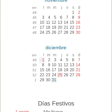
noviembre
l
m
m
j
v
s
d
sm
1
2
44
3
4
5
6
7
8
9
45
10
11
12
13
14
15
16
46
17
18
19
20
21
22
23
47
24
25
26
27
28
29
30
48
diciembre
l
m
m
j
v
s
d
sm
1
2
3
4
5
6
7
49
8
9
10
11
12
13
14
50
15
16
17
18
19
20
21
51
22
23
24
25
26
27
28
52
29
30
31
1
Días Festivos
1
enero
Año Nuevo