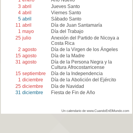
3
abril
Jueves Santo
4
abril
Viernes Santo
5
abril
Sábado Santo
11
abril
Día de Juan Santamaría
1
mayo
Día del Trabajo
25
julio
Anexión del Partido de Nicoya a
Costa Rica
2
agosto
Día de la Virgen de los Ángeles
15
agosto
Día de la Madre
31
agosto
Día de la Persona Negra y la
Cultura Afrocostarricense
15
septiembre
Día de la Independencia
1
diciembre
Día de la Abolición del Ejército
25
diciembre
Día de Navidad
31
diciembre
Fiesta de Fin de Año
Un calendario de www.CuandoEnElMundo.com