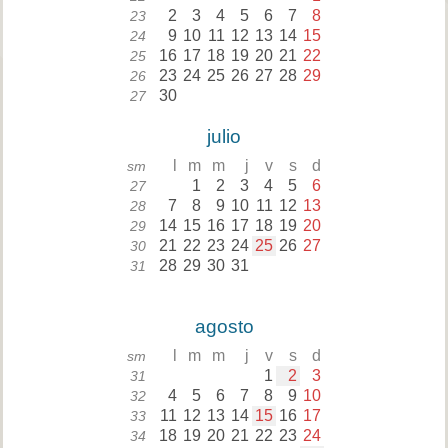
2
3
4
5
6
7
8
23
9
10
11
12
13
14
15
24
16
17
18
19
20
21
22
25
23
24
25
26
27
28
29
26
30
27
julio
l
m
m
j
v
s
d
sm
1
2
3
4
5
6
27
7
8
9
10
11
12
13
28
14
15
16
17
18
19
20
29
21
22
23
24
25
26
27
30
28
29
30
31
31
agosto
l
m
m
j
v
s
d
sm
1
2
3
31
4
5
6
7
8
9
10
32
11
12
13
14
15
16
17
33
18
19
20
21
22
23
24
34