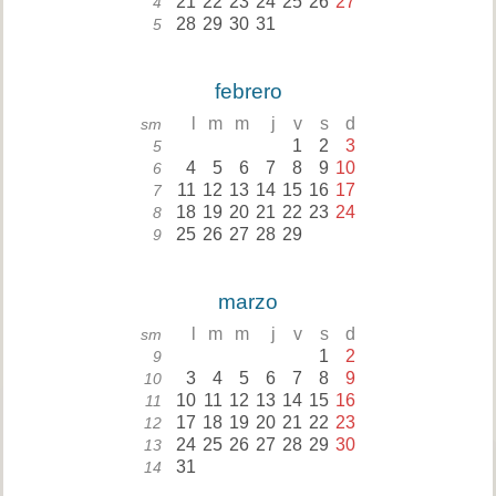
21
22
23
24
25
26
27
4
28
29
30
31
5
febrero
l
m
m
j
v
s
d
sm
1
2
3
5
4
5
6
7
8
9
10
6
11
12
13
14
15
16
17
7
18
19
20
21
22
23
24
8
25
26
27
28
29
9
marzo
l
m
m
j
v
s
d
sm
1
2
9
3
4
5
6
7
8
9
10
10
11
12
13
14
15
16
11
17
18
19
20
21
22
23
12
24
25
26
27
28
29
30
13
31
14