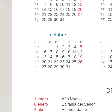
7
8
9
10
11
12
13
28
32
14
15
16
17
18
19
20
1
29
33
21
22
23
24
25
26
27
1
30
34
28
29
30
31
2
31
35
octubre
l
m
m
j
v
s
d
sm
sm
1
2
3
4
5
40
44
6
7
8
9
10
11
12
41
45
13
14
15
16
17
18
19
1
42
46
20
21
22
23
24
25
26
1
43
47
27
28
29
30
31
2
44
48
Dí
1
enero
Año Nuevo
6
enero
Epifanía del Señor
4
abril
Viernes Santo