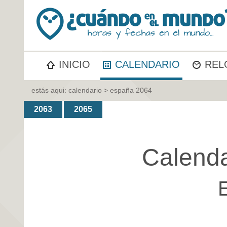
INICIO
CALENDARIO
REL
estás aqui:
calendario
> españa 2064
2063
2065
Calenda