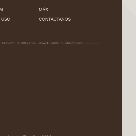
AL
MÁS
 USO
CONTACTANOS
el Mundo? - © 2008-2026 - www.CuandoEnElMundo.com