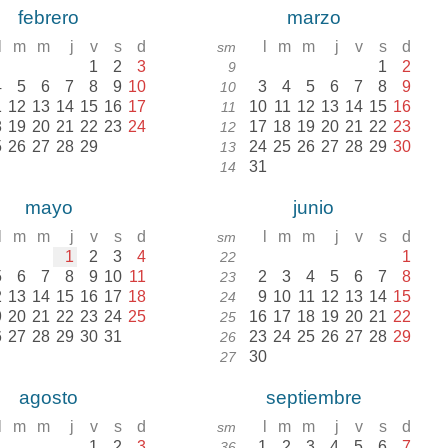
febrero
marzo
l
m
m
j
v
s
d
l
m
m
j
v
s
d
sm
1
2
3
1
2
9
4
5
6
7
8
9
10
3
4
5
6
7
8
9
10
1
12
13
14
15
16
17
10
11
12
13
14
15
16
11
8
19
20
21
22
23
24
17
18
19
20
21
22
23
12
5
26
27
28
29
24
25
26
27
28
29
30
13
31
14
mayo
junio
l
m
m
j
v
s
d
l
m
m
j
v
s
d
sm
1
2
3
4
1
22
5
6
7
8
9
10
11
2
3
4
5
6
7
8
23
2
13
14
15
16
17
18
9
10
11
12
13
14
15
24
9
20
21
22
23
24
25
16
17
18
19
20
21
22
25
6
27
28
29
30
31
23
24
25
26
27
28
29
26
30
27
agosto
septiembre
l
m
m
j
v
s
d
l
m
m
j
v
s
d
sm
1
2
3
1
2
3
4
5
6
7
36