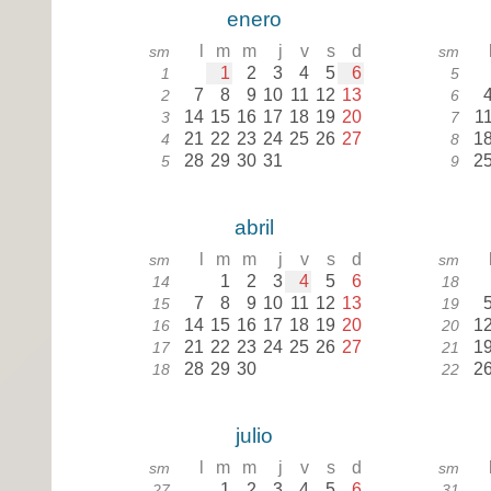
enero
l
m
m
j
v
s
d
sm
sm
1
2
3
4
5
6
1
5
7
8
9
10
11
12
13
2
6
14
15
16
17
18
19
20
1
3
7
21
22
23
24
25
26
27
1
4
8
28
29
30
31
2
5
9
abril
l
m
m
j
v
s
d
sm
sm
1
2
3
4
5
6
14
18
7
8
9
10
11
12
13
15
19
14
15
16
17
18
19
20
1
16
20
21
22
23
24
25
26
27
1
17
21
28
29
30
2
18
22
julio
l
m
m
j
v
s
d
sm
sm
1
2
3
4
5
6
27
31