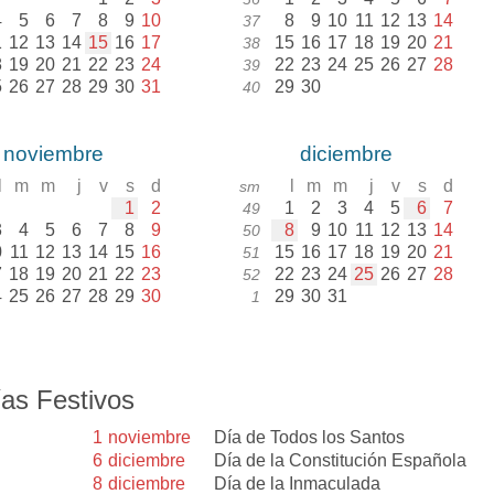
4
5
6
7
8
9
10
8
9
10
11
12
13
14
37
1
12
13
14
15
16
17
15
16
17
18
19
20
21
38
8
19
20
21
22
23
24
22
23
24
25
26
27
28
39
5
26
27
28
29
30
31
29
30
40
noviembre
diciembre
l
m
m
j
v
s
d
l
m
m
j
v
s
d
sm
1
2
1
2
3
4
5
6
7
49
3
4
5
6
7
8
9
8
9
10
11
12
13
14
50
0
11
12
13
14
15
16
15
16
17
18
19
20
21
51
7
18
19
20
21
22
23
22
23
24
25
26
27
28
52
4
25
26
27
28
29
30
29
30
31
1
as Festivos
1
noviembre
Día de Todos los Santos
6
diciembre
Día de la Constitución Española
8
diciembre
Día de la Inmaculada