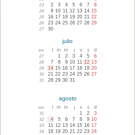
2
3
4
5
6
7
8
23
9
10
11
12
13
14
15
24
16
17
18
19
20
21
22
25
23
24
25
26
27
28
29
26
30
27
julio
l
m
m
j
v
s
d
sm
1
2
3
4
5
6
27
7
8
9
10
11
12
13
28
14
15
16
17
18
19
20
29
21
22
23
24
25
26
27
30
28
29
30
31
31
agosto
l
m
m
j
v
s
d
sm
1
2
3
31
4
5
6
7
8
9
10
32
11
12
13
14
15
16
17
33
18
19
20
21
22
23
24
34