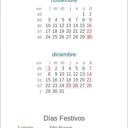
noviembre
l
m
m
j
v
s
d
sm
1
2
44
3
4
5
6
7
8
9
45
10
11
12
13
14
15
16
46
17
18
19
20
21
22
23
47
24
25
26
27
28
29
30
48
diciembre
l
m
m
j
v
s
d
sm
1
2
3
4
5
6
7
49
8
9
10
11
12
13
14
50
15
16
17
18
19
20
21
51
22
23
24
25
26
27
28
52
29
30
31
1
Días Festivos
1
enero
Año Nuevo