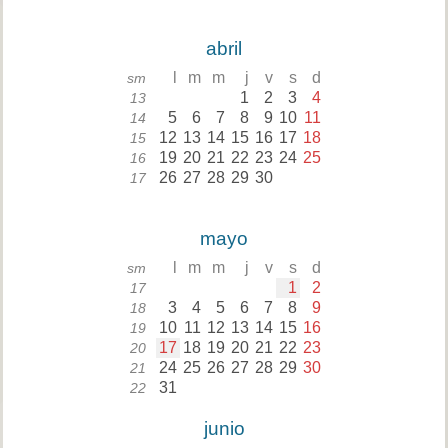
abril
l
m
m
j
v
s
d
sm
1
2
3
4
13
5
6
7
8
9
10
11
14
12
13
14
15
16
17
18
15
19
20
21
22
23
24
25
16
26
27
28
29
30
17
mayo
l
m
m
j
v
s
d
sm
1
2
17
3
4
5
6
7
8
9
18
10
11
12
13
14
15
16
19
17
18
19
20
21
22
23
20
24
25
26
27
28
29
30
21
31
22
junio