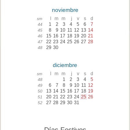
noviembre
l
m
m
j
v
s
d
sm
1
2
3
4
5
6
7
44
8
9
10
11
12
13
14
45
15
16
17
18
19
20
21
46
22
23
24
25
26
27
28
47
29
30
48
diciembre
l
m
m
j
v
s
d
sm
1
2
3
4
5
48
6
7
8
9
10
11
12
49
13
14
15
16
17
18
19
50
20
21
22
23
24
25
26
51
27
28
29
30
31
52
Días Festivos