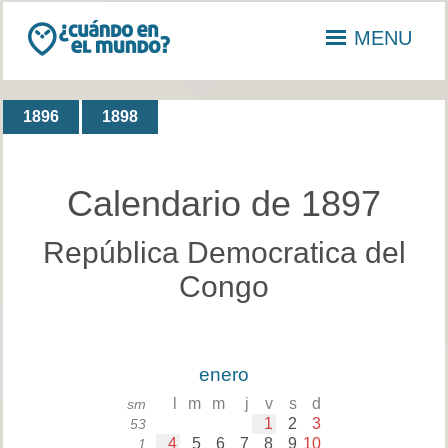
MENU
1896
1898
Calendario de 1897
República Democratica del
Congo
enero
l
m
m
j
v
s
d
sm
1
2
3
53
4
5
6
7
8
9
10
1