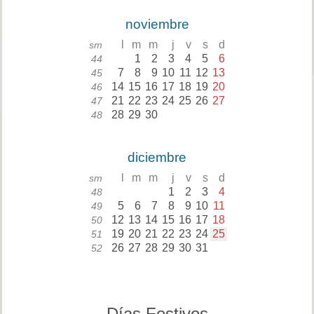
noviembre
l
m
m
j
v
s
d
sm
1
2
3
4
5
6
44
7
8
9
10
11
12
13
45
14
15
16
17
18
19
20
46
21
22
23
24
25
26
27
47
28
29
30
48
diciembre
l
m
m
j
v
s
d
sm
1
2
3
4
48
5
6
7
8
9
10
11
49
12
13
14
15
16
17
18
50
19
20
21
22
23
24
25
51
26
27
28
29
30
31
52
Días Festivos