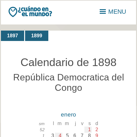
MENU
1897
1899
Calendario de 1898
República Democratica del
Congo
enero
l
m
m
j
v
s
d
sm
1
2
52
3
4
5
6
7
8
9
1