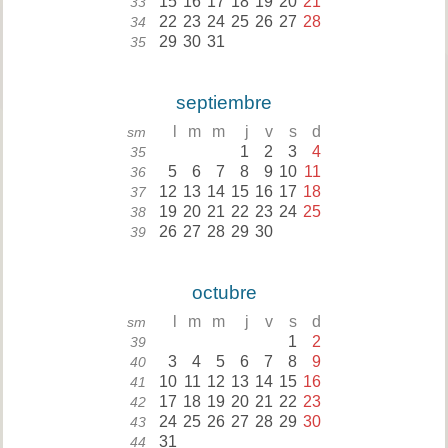
15
16
17
18
19
20
21
33
22
23
24
25
26
27
28
34
29
30
31
35
septiembre
l
m
m
j
v
s
d
sm
1
2
3
4
35
5
6
7
8
9
10
11
36
12
13
14
15
16
17
18
37
19
20
21
22
23
24
25
38
26
27
28
29
30
39
octubre
l
m
m
j
v
s
d
sm
1
2
39
3
4
5
6
7
8
9
40
10
11
12
13
14
15
16
41
17
18
19
20
21
22
23
42
24
25
26
27
28
29
30
43
31
44