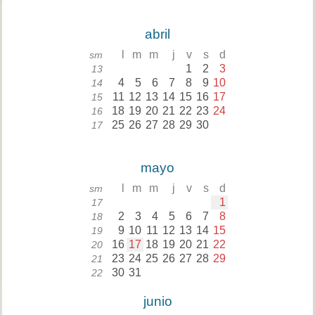
abril
l
m
m
j
v
s
d
sm
1
2
3
13
4
5
6
7
8
9
10
14
11
12
13
14
15
16
17
15
18
19
20
21
22
23
24
16
25
26
27
28
29
30
17
mayo
l
m
m
j
v
s
d
sm
1
17
2
3
4
5
6
7
8
18
9
10
11
12
13
14
15
19
16
17
18
19
20
21
22
20
23
24
25
26
27
28
29
21
30
31
22
junio