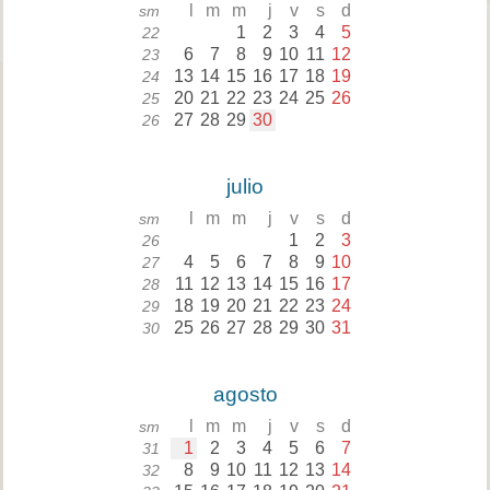
l
m
m
j
v
s
d
sm
1
2
3
4
5
22
6
7
8
9
10
11
12
23
13
14
15
16
17
18
19
24
20
21
22
23
24
25
26
25
27
28
29
30
26
julio
l
m
m
j
v
s
d
sm
1
2
3
26
4
5
6
7
8
9
10
27
11
12
13
14
15
16
17
28
18
19
20
21
22
23
24
29
25
26
27
28
29
30
31
30
agosto
l
m
m
j
v
s
d
sm
1
2
3
4
5
6
7
31
8
9
10
11
12
13
14
32