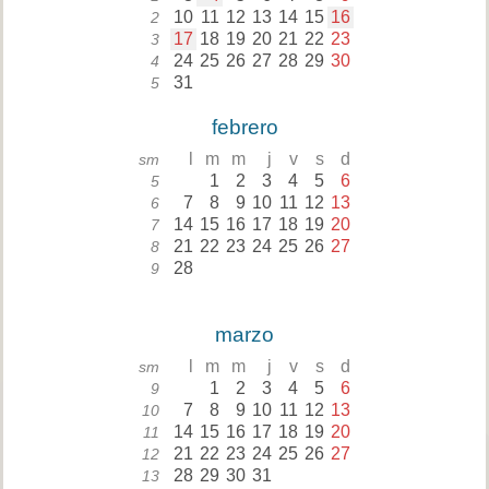
10
11
12
13
14
15
16
2
17
18
19
20
21
22
23
3
24
25
26
27
28
29
30
4
31
5
febrero
l
m
m
j
v
s
d
sm
1
2
3
4
5
6
5
7
8
9
10
11
12
13
6
14
15
16
17
18
19
20
7
21
22
23
24
25
26
27
8
28
9
marzo
l
m
m
j
v
s
d
sm
1
2
3
4
5
6
9
7
8
9
10
11
12
13
10
14
15
16
17
18
19
20
11
21
22
23
24
25
26
27
12
28
29
30
31
13