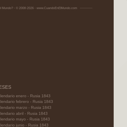
el Mundo? - © 2008-2026 - www.CuandoEnElMundo.com
ESES
lendario enero - Rusia 1843
lendario febrero - Rusia 1843
lendario marzo - Rusia 1843
lendario abril - Rusia 1843
lendario mayo - Rusia 1843
lendario junio - Rusia 1843