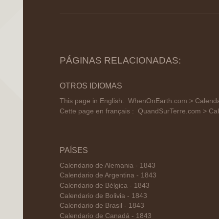
PÁGINAS RELACIONADAS:
OTROS IDIOMAS
This page in English:
WhenOnEarth.com > Calendar
Cette page en français :
QuandSurTerre.com > Cal
PAÍSES
Calendario de Alemania - 1843
Calendario de Argentina - 1843
Calendario de Bélgica - 1843
Calendario de Bolivia - 1843
Calendario de Brasil - 1843
Calendario de Canadá - 1843