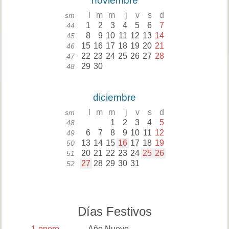
noviembre
l
m
m
j
v
s
d
sm
1
2
3
4
5
6
7
44
8
9
10
11
12
13
14
45
15
16
17
18
19
20
21
46
22
23
24
25
26
27
28
47
29
30
48
diciembre
l
m
m
j
v
s
d
sm
1
2
3
4
5
48
6
7
8
9
10
11
12
49
13
14
15
16
17
18
19
50
20
21
22
23
24
25
26
51
27
28
29
30
31
52
Días Festivos
1
enero
Año Nuevo