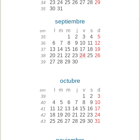
23
24
25
26
27
28
29
34
30
31
35
septiembre
l
m
m
j
v
s
d
sm
1
2
3
4
5
35
6
7
8
9
10
11
12
36
13
14
15
16
17
18
19
37
20
21
22
23
24
25
26
38
27
28
29
30
39
octubre
l
m
m
j
v
s
d
sm
1
2
3
39
4
5
6
7
8
9
10
40
11
12
13
14
15
16
17
41
18
19
20
21
22
23
24
42
25
26
27
28
29
30
31
43