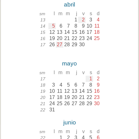
abril
l
m
m
j
v
s
d
sm
1
2
3
4
13
5
6
7
8
9
10
11
14
12
13
14
15
16
17
18
15
19
20
21
22
23
24
25
16
26
27
28
29
30
17
mayo
l
m
m
j
v
s
d
sm
1
2
17
3
4
5
6
7
8
9
18
10
11
12
13
14
15
16
19
17
18
19
20
21
22
23
20
24
25
26
27
28
29
30
21
31
22
junio
l
m
m
j
v
s
d
sm
1
2
3
4
5
6
22