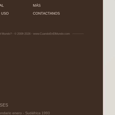
AL
MÁS
 USO
CONTACTANOS
el Mundo? - © 2008-2026 - www.CuandoEnElMundo.com
SES
endario enero - Sudáfrica 1993