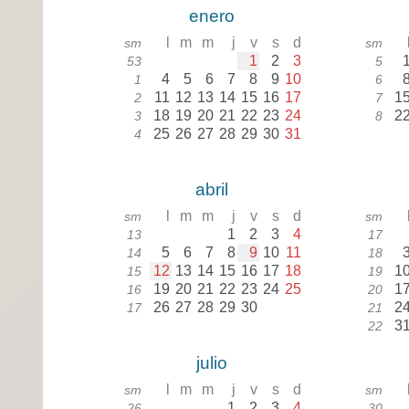
enero
l
m
m
j
v
s
d
sm
sm
1
2
3
53
5
4
5
6
7
8
9
10
1
6
11
12
13
14
15
16
17
1
2
7
18
19
20
21
22
23
24
2
3
8
25
26
27
28
29
30
31
4
abril
l
m
m
j
v
s
d
sm
sm
1
2
3
4
13
17
5
6
7
8
9
10
11
14
18
12
13
14
15
16
17
18
1
15
19
19
20
21
22
23
24
25
1
16
20
26
27
28
29
30
2
17
21
3
22
julio
l
m
m
j
v
s
d
sm
sm
1
2
3
4
26
30