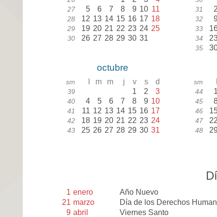
5
6
7
8
9
10
11
27
31
12
13
14
15
16
17
18
28
32
19
20
21
22
23
24
25
1
29
33
26
27
28
29
30
31
2
30
34
3
35
octubre
l
m
m
j
v
s
d
sm
sm
1
2
3
39
44
4
5
6
7
8
9
10
40
45
11
12
13
14
15
16
17
1
41
46
18
19
20
21
22
23
24
2
42
47
25
26
27
28
29
30
31
2
43
48
Dí
1
enero
Año Nuevo
21
marzo
Día de los Derechos Huma
9
abril
Viernes Santo