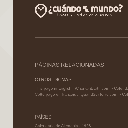
PÁGINAS RELACIONADAS:
OTROS IDIOMAS
This page in English:
WhenOnEarth.com > Calendar 
Cette page en français :
QuandSurTerre.com > Cale
PAÍSES
Calendario de Alemania - 1993