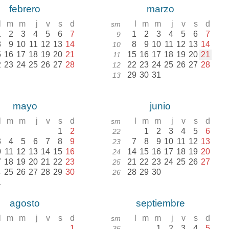
febrero
marzo
l
m
m
j
v
s
d
l
m
m
j
v
s
d
sm
1
2
3
4
5
6
7
1
2
3
4
5
6
7
9
8
9
10
11
12
13
14
8
9
10
11
12
13
14
10
5
16
17
18
19
20
21
15
16
17
18
19
20
21
11
2
23
24
25
26
27
28
22
23
24
25
26
27
28
12
29
30
31
13
mayo
junio
l
m
m
j
v
s
d
l
m
m
j
v
s
d
sm
1
2
1
2
3
4
5
6
22
3
4
5
6
7
8
9
7
8
9
10
11
12
13
23
0
11
12
13
14
15
16
14
15
16
17
18
19
20
24
7
18
19
20
21
22
23
21
22
23
24
25
26
27
25
4
25
26
27
28
29
30
28
29
30
26
1
agosto
septiembre
l
m
m
j
v
s
d
l
m
m
j
v
s
d
sm
1
1
2
3
4
5
35