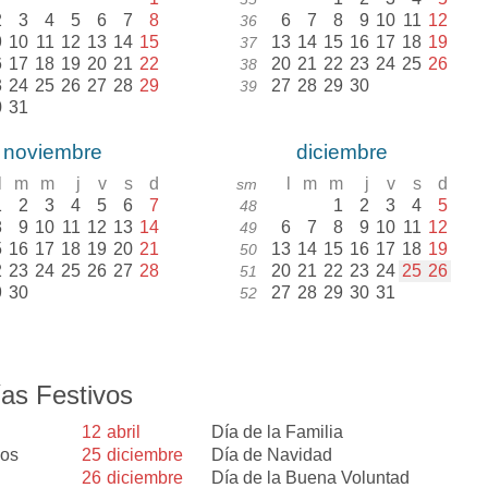
2
3
4
5
6
7
8
6
7
8
9
10
11
12
36
9
10
11
12
13
14
15
13
14
15
16
17
18
19
37
6
17
18
19
20
21
22
20
21
22
23
24
25
26
38
3
24
25
26
27
28
29
27
28
29
30
39
0
31
noviembre
diciembre
l
m
m
j
v
s
d
l
m
m
j
v
s
d
sm
1
2
3
4
5
6
7
1
2
3
4
5
48
8
9
10
11
12
13
14
6
7
8
9
10
11
12
49
5
16
17
18
19
20
21
13
14
15
16
17
18
19
50
2
23
24
25
26
27
28
20
21
22
23
24
25
26
51
9
30
27
28
29
30
31
52
as Festivos
12
abril
Día de la Familia
nos
25
diciembre
Día de Navidad
26
diciembre
Día de la Buena Voluntad