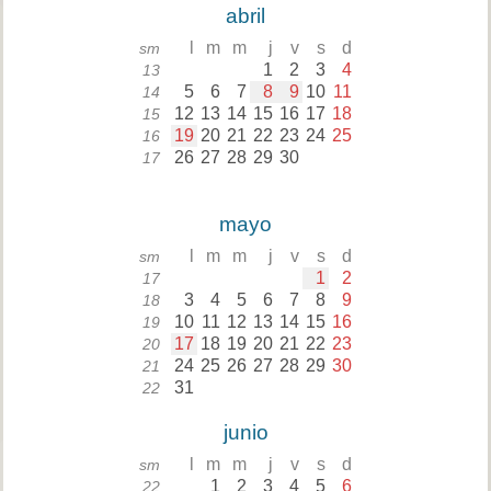
abril
l
m
m
j
v
s
d
sm
1
2
3
4
13
5
6
7
8
9
10
11
14
12
13
14
15
16
17
18
15
19
20
21
22
23
24
25
16
26
27
28
29
30
17
mayo
l
m
m
j
v
s
d
sm
1
2
17
3
4
5
6
7
8
9
18
10
11
12
13
14
15
16
19
17
18
19
20
21
22
23
20
24
25
26
27
28
29
30
21
31
22
junio
l
m
m
j
v
s
d
sm
1
2
3
4
5
6
22