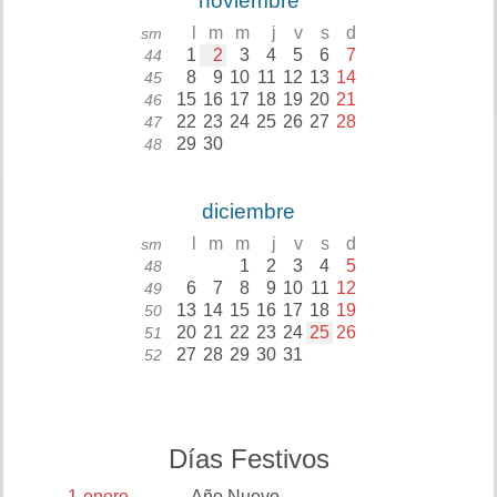
noviembre
l
m
m
j
v
s
d
sm
1
2
3
4
5
6
7
44
8
9
10
11
12
13
14
45
15
16
17
18
19
20
21
46
22
23
24
25
26
27
28
47
29
30
48
diciembre
l
m
m
j
v
s
d
sm
1
2
3
4
5
48
6
7
8
9
10
11
12
49
13
14
15
16
17
18
19
50
20
21
22
23
24
25
26
51
27
28
29
30
31
52
Días Festivos
1
enero
Año Nuevo