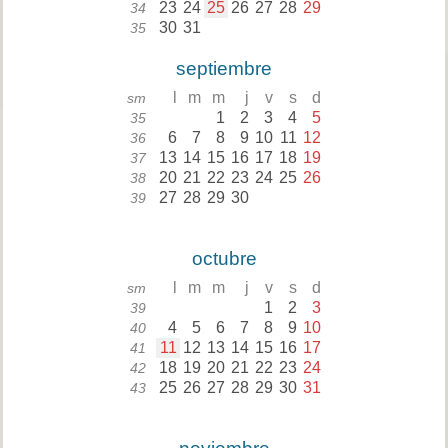
23
24
25
26
27
28
29
34
30
31
35
septiembre
l
m
m
j
v
s
d
sm
1
2
3
4
5
35
6
7
8
9
10
11
12
36
13
14
15
16
17
18
19
37
20
21
22
23
24
25
26
38
27
28
29
30
39
octubre
l
m
m
j
v
s
d
sm
1
2
3
39
4
5
6
7
8
9
10
40
11
12
13
14
15
16
17
41
18
19
20
21
22
23
24
42
25
26
27
28
29
30
31
43