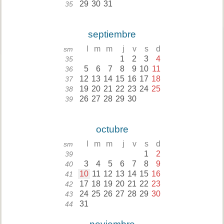
29
30
31
35
septiembre
l
m
m
j
v
s
d
sm
1
2
3
4
35
5
6
7
8
9
10
11
36
12
13
14
15
16
17
18
37
19
20
21
22
23
24
25
38
26
27
28
29
30
39
octubre
l
m
m
j
v
s
d
sm
1
2
39
3
4
5
6
7
8
9
40
10
11
12
13
14
15
16
41
17
18
19
20
21
22
23
42
24
25
26
27
28
29
30
43
31
44