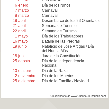
6
enero
Día de los Niños
7
marzo
Carnaval
8
marzo
Carnaval
18
abril
Desembarco de los 33 Orientales
21
abril
Semana de Turismo
22
abril
Semana de Turismo
1
mayo
Día de los Trabajadores
16
mayo
Batalla de las Piedras
19
junio
Natalicio de José Artigas / Día
del Nunca Más
18
julio
Jura de la Constitución
25
agosto
Día de la Independencia
Nacional
10
octubre
Día de la Raza
2
noviembre
Día de los Muertos
25
diciembre
Día de la Familia / Navidad
Un calendario de www.CuandoEnElMundo.com