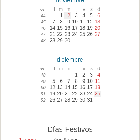
noviembre
l
m
m
j
v
s
d
sm
1
2
3
4
5
6
44
7
8
9
10
11
12
13
45
14
15
16
17
18
19
20
46
21
22
23
24
25
26
27
47
28
29
30
48
diciembre
l
m
m
j
v
s
d
sm
1
2
3
4
48
5
6
7
8
9
10
11
49
12
13
14
15
16
17
18
50
19
20
21
22
23
24
25
51
26
27
28
29
30
31
52
Días Festivos
1
enero
Año Nuevo