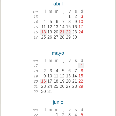
abril
l
m
m
j
v
s
d
sm
1
2
3
13
4
5
6
7
8
9
10
14
11
12
13
14
15
16
17
15
18
19
20
21
22
23
24
16
25
26
27
28
29
30
17
mayo
l
m
m
j
v
s
d
sm
1
17
2
3
4
5
6
7
8
18
9
10
11
12
13
14
15
19
16
17
18
19
20
21
22
20
23
24
25
26
27
28
29
21
30
31
22
junio
l
m
m
j
v
s
d
sm
1
2
3
4
5
22