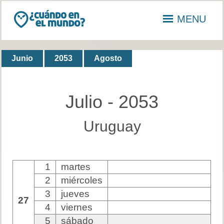
MENU
Junio
2053
Agosto
Julio - 2053
Uruguay
1
martes
2
miércoles
3
jueves
27
4
viernes
5
sábado