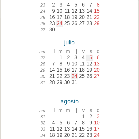
2
3
4
5
6
7
8
23
9
10
11
12
13
14
15
24
16
17
18
19
20
21
22
25
23
24
25
26
27
28
29
26
30
27
julio
l
m
m
j
v
s
d
sm
1
2
3
4
5
6
27
7
8
9
10
11
12
13
28
14
15
16
17
18
19
20
29
21
22
23
24
25
26
27
30
28
29
30
31
31
agosto
l
m
m
j
v
s
d
sm
1
2
3
31
4
5
6
7
8
9
10
32
11
12
13
14
15
16
17
33
18
19
20
21
22
23
24
34