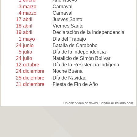
3
marzo
Carnaval
4
marzo
Carnaval
17
abril
Jueves Santo
18
abril
Viernes Santo
19
abril
Declaración de la Independencia
1
mayo
Día del Trabajo
24
junio
Batalla de Carabobo
5
julio
Día de la Independencia
24
julio
Natalicio de Simón Bolívar
12
octubre
Día de la Resistencia Indígena
24
diciembre
Noche Buena
25
diciembre
Día de Navidad
31
diciembre
Fiesta de Fin de Año
Un calendario de www.CuandoEnElMundo.com