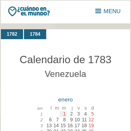
MENU
1782
1784
Calendario de 1783
Venezuela
enero
l
m
m
j
v
s
d
sm
1
2
3
4
5
1
6
7
8
9
10
11
12
2
13
14
15
16
17
18
19
3