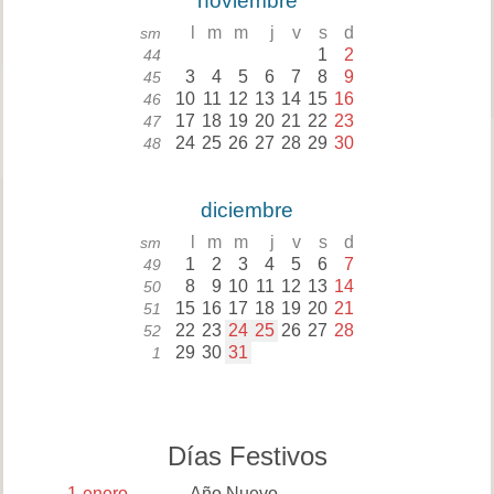
noviembre
l
m
m
j
v
s
d
sm
1
2
44
3
4
5
6
7
8
9
45
10
11
12
13
14
15
16
46
17
18
19
20
21
22
23
47
24
25
26
27
28
29
30
48
diciembre
l
m
m
j
v
s
d
sm
1
2
3
4
5
6
7
49
8
9
10
11
12
13
14
50
15
16
17
18
19
20
21
51
22
23
24
25
26
27
28
52
29
30
31
1
Días Festivos
1
enero
Año Nuevo