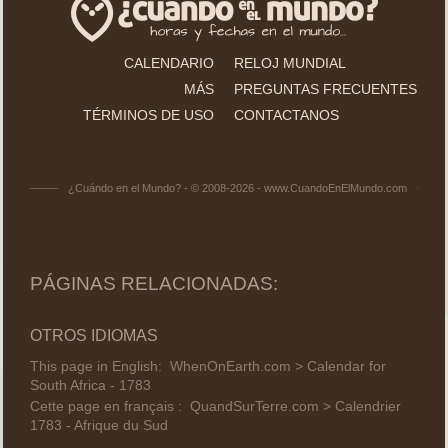
CALENDARIO
RELOJ MUNDIAL
MÁS
PREGUNTAS FRECUENTES
TÉRMINOS DE USO
CONTACTANOS
¿Cuándo en el Mundo? - © 2008-2026 - www.CuandoEnElMundo.com
PÁGINAS RELACIONADAS:
OTROS IDIOMAS
This page in English:
WhenOnEarth.com > Calendar for
South Africa - 1783
Cette page en français :
QuandSurTerre.com > Calendrier
1783 - Afrique du Sud