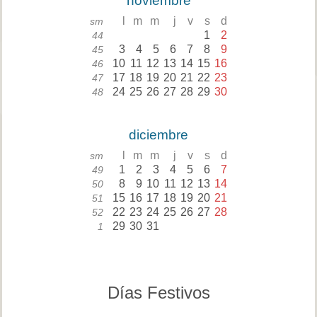
noviembre
l
m
m
j
v
s
d
sm
1
2
44
3
4
5
6
7
8
9
45
10
11
12
13
14
15
16
46
17
18
19
20
21
22
23
47
24
25
26
27
28
29
30
48
diciembre
l
m
m
j
v
s
d
sm
1
2
3
4
5
6
7
49
8
9
10
11
12
13
14
50
15
16
17
18
19
20
21
51
22
23
24
25
26
27
28
52
29
30
31
1
Días Festivos