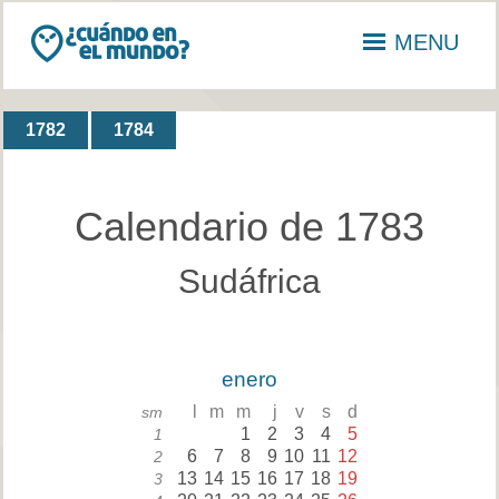
MENU
1782
1784
Calendario de 1783
Sudáfrica
enero
l
m
m
j
v
s
d
sm
1
2
3
4
5
1
6
7
8
9
10
11
12
2
13
14
15
16
17
18
19
3