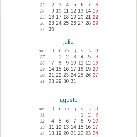
2
3
4
5
6
7
8
23
9
10
11
12
13
14
15
24
16
17
18
19
20
21
22
25
23
24
25
26
27
28
29
26
30
27
julio
l
m
m
j
v
s
d
sm
1
2
3
4
5
6
27
7
8
9
10
11
12
13
28
14
15
16
17
18
19
20
29
21
22
23
24
25
26
27
30
28
29
30
31
31
agosto
l
m
m
j
v
s
d
sm
1
2
3
31
4
5
6
7
8
9
10
32
11
12
13
14
15
16
17
33
18
19
20
21
22
23
24
34