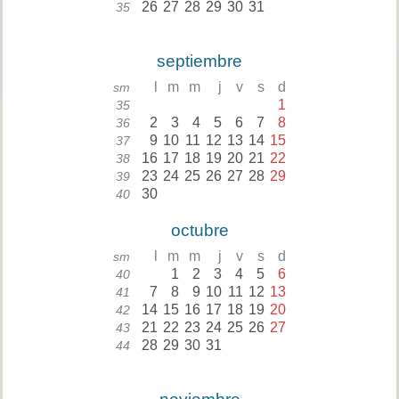
26
27
28
29
30
31
35
septiembre
l
m
m
j
v
s
d
sm
1
35
2
3
4
5
6
7
8
36
9
10
11
12
13
14
15
37
16
17
18
19
20
21
22
38
23
24
25
26
27
28
29
39
30
40
octubre
l
m
m
j
v
s
d
sm
1
2
3
4
5
6
40
7
8
9
10
11
12
13
41
14
15
16
17
18
19
20
42
21
22
23
24
25
26
27
43
28
29
30
31
44