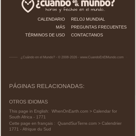
CALENDARIO
RELOJ MUNDIAL
MÁS
PREGUNTAS FRECUENTES
TÉRMINOS DE USO
CONTACTANOS
¿Cuándo en el Mundo? - © 2008-2026 - www.CuandoEnElMundo.com
PÁGINAS RELACIONADAS:
OTROS IDIOMAS
This page in English:
WhenOnEarth.com > Calendar for
South Africa - 1771
Cette page en français :
QuandSurTerre.com > Calendrier
1771 - Afrique du Sud