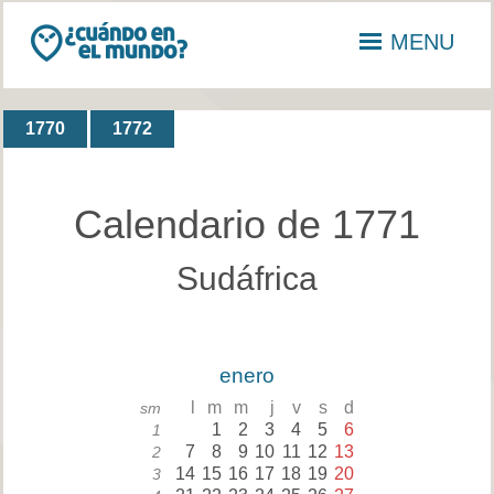
MENU
1770
1772
Calendario de 1771
Sudáfrica
enero
l
m
m
j
v
s
d
sm
1
2
3
4
5
6
1
7
8
9
10
11
12
13
2
14
15
16
17
18
19
20
3