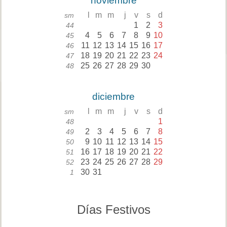
noviembre
l
m
m
j
v
s
d
sm
1
2
3
44
4
5
6
7
8
9
10
45
11
12
13
14
15
16
17
46
18
19
20
21
22
23
24
47
25
26
27
28
29
30
48
diciembre
l
m
m
j
v
s
d
sm
1
48
2
3
4
5
6
7
8
49
9
10
11
12
13
14
15
50
16
17
18
19
20
21
22
51
23
24
25
26
27
28
29
52
30
31
1
Días Festivos