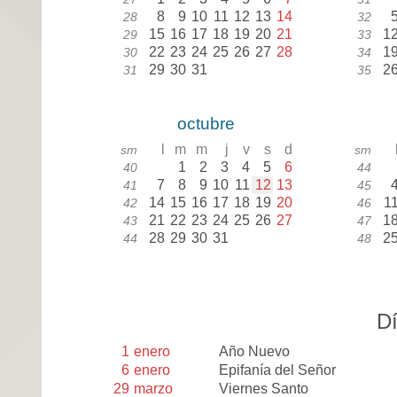
8
9
10
11
12
13
14
28
32
15
16
17
18
19
20
21
1
29
33
22
23
24
25
26
27
28
1
30
34
29
30
31
2
31
35
octubre
l
m
m
j
v
s
d
sm
sm
1
2
3
4
5
6
40
44
7
8
9
10
11
12
13
41
45
14
15
16
17
18
19
20
1
42
46
21
22
23
24
25
26
27
1
43
47
28
29
30
31
2
44
48
Dí
1
enero
Año Nuevo
6
enero
Epifanía del Señor
29
marzo
Viernes Santo