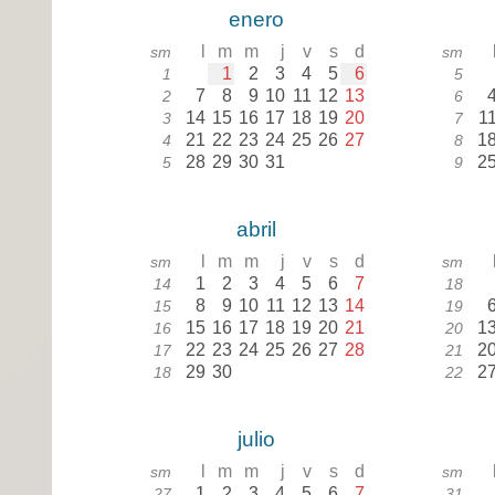
enero
l
m
m
j
v
s
d
sm
sm
1
2
3
4
5
6
1
5
7
8
9
10
11
12
13
2
6
14
15
16
17
18
19
20
1
3
7
21
22
23
24
25
26
27
1
4
8
28
29
30
31
2
5
9
abril
l
m
m
j
v
s
d
sm
sm
1
2
3
4
5
6
7
14
18
8
9
10
11
12
13
14
15
19
15
16
17
18
19
20
21
1
16
20
22
23
24
25
26
27
28
2
17
21
29
30
2
18
22
julio
l
m
m
j
v
s
d
sm
sm
1
2
3
4
5
6
7
27
31