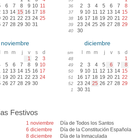
5
6
7
8
9
10
11
2
3
4
5
6
7
8
36
2
13
14
15
16
17
18
9
10
11
12
13
14
15
37
9
20
21
22
23
24
25
16
17
18
19
20
21
22
38
6
27
28
29
30
31
23
24
25
26
27
28
29
39
30
40
noviembre
diciembre
l
m
m
j
v
s
d
l
m
m
j
v
s
d
sm
1
2
3
1
48
4
5
6
7
8
9
10
2
3
4
5
6
7
8
49
1
12
13
14
15
16
17
9
10
11
12
13
14
15
50
8
19
20
21
22
23
24
16
17
18
19
20
21
22
51
5
26
27
28
29
30
23
24
25
26
27
28
29
52
30
31
1
as Festivos
1
noviembre
Día de Todos los Santos
6
diciembre
Día de la Constitución Española
8
diciembre
Día de la Inmaculada