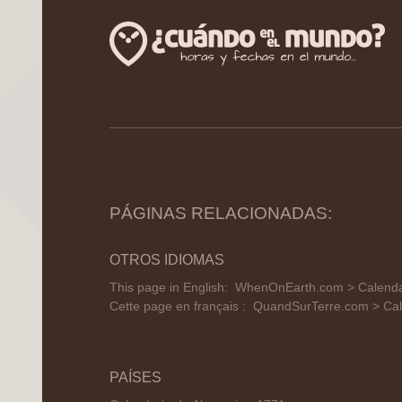
PÁGINAS RELACIONADAS:
OTROS IDIOMAS
This page in English:
WhenOnEarth.com > Calendar
Cette page en français :
QuandSurTerre.com > Cal
PAÍSES