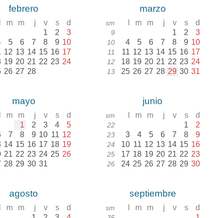
febrero
marzo
l
m
m
j
v
s
d
l
m
m
j
v
s
d
sm
1
2
3
1
2
3
9
4
5
6
7
8
9
10
4
5
6
7
8
9
10
10
1
12
13
14
15
16
17
11
12
13
14
15
16
17
11
8
19
20
21
22
23
24
18
19
20
21
22
23
24
12
5
26
27
28
25
26
27
28
29
30
31
13
mayo
junio
l
m
m
j
v
s
d
l
m
m
j
v
s
d
sm
1
2
3
4
5
1
2
22
6
7
8
9
10
11
12
3
4
5
6
7
8
9
23
3
14
15
16
17
18
19
10
11
12
13
14
15
16
24
0
21
22
23
24
25
26
17
18
19
20
21
22
23
25
7
28
29
30
31
24
25
26
27
28
29
30
26
agosto
septiembre
l
m
m
j
v
s
d
l
m
m
j
v
s
d
sm
1
2
3
4
1
35