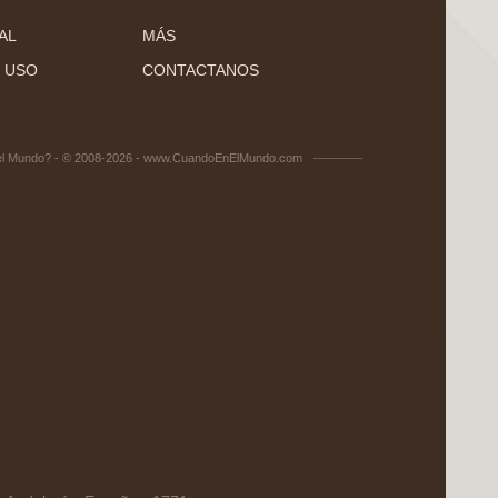
AL
MÁS
 USO
CONTACTANOS
el Mundo? - © 2008-2026 - www.CuandoEnElMundo.com