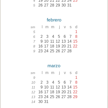
19
20
21
22
23
24
25
4
26
27
28
29
30
31
5
febrero
l
m
m
j
v
s
d
sm
1
5
2
3
4
5
6
7
8
6
9
10
11
12
13
14
15
7
16
17
18
19
20
21
22
8
23
24
25
26
27
28
9
marzo
l
m
m
j
v
s
d
sm
1
9
2
3
4
5
6
7
8
10
9
10
11
12
13
14
15
11
16
17
18
19
20
21
22
12
23
24
25
26
27
28
29
13
30
31
14