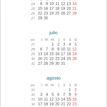
8
9
10
11
12
13
14
24
15
16
17
18
19
20
21
25
22
23
24
25
26
27
28
26
29
30
27
julio
l
m
m
j
v
s
d
sm
1
2
3
4
5
27
6
7
8
9
10
11
12
28
13
14
15
16
17
18
19
29
20
21
22
23
24
25
26
30
27
28
29
30
31
31
agosto
l
m
m
j
v
s
d
sm
1
2
31
3
4
5
6
7
8
9
32
10
11
12
13
14
15
16
33
17
18
19
20
21
22
23
34