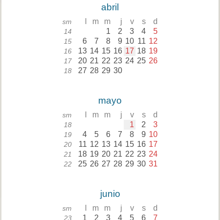
abril
l
m
m
j
v
s
d
sm
1
2
3
4
5
14
6
7
8
9
10
11
12
15
13
14
15
16
17
18
19
16
20
21
22
23
24
25
26
17
27
28
29
30
18
mayo
l
m
m
j
v
s
d
sm
1
2
3
18
4
5
6
7
8
9
10
19
11
12
13
14
15
16
17
20
18
19
20
21
22
23
24
21
25
26
27
28
29
30
31
22
junio
l
m
m
j
v
s
d
sm
1
2
3
4
5
6
7
23