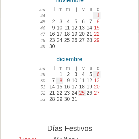
noviembre
l
m
m
j
v
s
d
sm
1
44
2
3
4
5
6
7
8
45
9
10
11
12
13
14
15
46
16
17
18
19
20
21
22
47
23
24
25
26
27
28
29
48
30
49
diciembre
l
m
m
j
v
s
d
sm
1
2
3
4
5
6
49
7
8
9
10
11
12
13
50
14
15
16
17
18
19
20
51
21
22
23
24
25
26
27
52
28
29
30
31
53
Días Festivos
1
enero
Año Nuevo