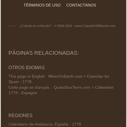
TÉRMINOS DE USO
CONTACTANOS
¿Cuándo en el Mundo? - © 2008-2026 - www.CuandoEnElMundo.com
PÁGINAS RELACIONADAS:
OTROS IDIOMAS
This page in English:
WhenOnEarth.com > Calendar for
Spain - 1778
Cette page en français :
QuandSurTerre.com > Calendrier
1778 - Espagne
REGIONES
Calendario de Andalucía, España - 1778