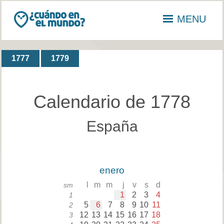
MENU
1777
1779
Calendario de 1778
España
enero
l
m
m
j
v
s
d
sm
1
2
3
4
1
5
6
7
8
9
10
11
2
12
13
14
15
16
17
18
3