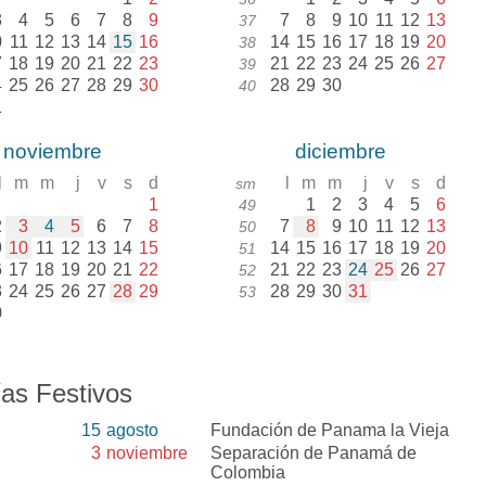
3
4
5
6
7
8
9
7
8
9
10
11
12
13
37
0
11
12
13
14
15
16
14
15
16
17
18
19
20
38
7
18
19
20
21
22
23
21
22
23
24
25
26
27
39
4
25
26
27
28
29
30
28
29
30
40
1
noviembre
diciembre
l
m
m
j
v
s
d
l
m
m
j
v
s
d
sm
1
1
2
3
4
5
6
49
2
3
4
5
6
7
8
7
8
9
10
11
12
13
50
9
10
11
12
13
14
15
14
15
16
17
18
19
20
51
6
17
18
19
20
21
22
21
22
23
24
25
26
27
52
3
24
25
26
27
28
29
28
29
30
31
53
0
as Festivos
15
agosto
Fundación de Panama la Vieja
3
noviembre
Separación de Panamá de
Colombia