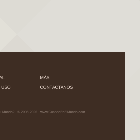
AL
MÁS
 USO
CONTACTANOS
el Mundo? - © 2008-2026 - www.CuandoEnElMundo.com