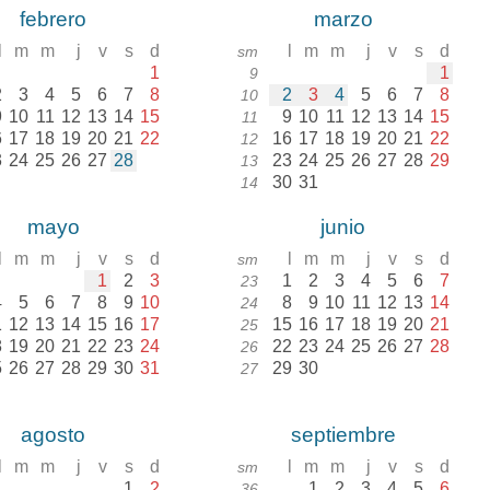
febrero
marzo
l
m
m
j
v
s
d
l
m
m
j
v
s
d
sm
1
1
9
2
3
4
5
6
7
8
2
3
4
5
6
7
8
10
9
10
11
12
13
14
15
9
10
11
12
13
14
15
11
6
17
18
19
20
21
22
16
17
18
19
20
21
22
12
3
24
25
26
27
28
23
24
25
26
27
28
29
13
30
31
14
mayo
junio
l
m
m
j
v
s
d
l
m
m
j
v
s
d
sm
1
2
3
1
2
3
4
5
6
7
23
4
5
6
7
8
9
10
8
9
10
11
12
13
14
24
1
12
13
14
15
16
17
15
16
17
18
19
20
21
25
8
19
20
21
22
23
24
22
23
24
25
26
27
28
26
5
26
27
28
29
30
31
29
30
27
agosto
septiembre
l
m
m
j
v
s
d
l
m
m
j
v
s
d
sm
1
2
1
2
3
4
5
6
36