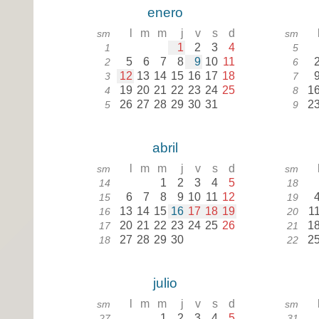
enero
l
m
m
j
v
s
d
sm
sm
1
2
3
4
1
5
5
6
7
8
9
10
11
2
6
12
13
14
15
16
17
18
3
7
19
20
21
22
23
24
25
1
4
8
26
27
28
29
30
31
2
5
9
abril
l
m
m
j
v
s
d
sm
sm
1
2
3
4
5
14
18
6
7
8
9
10
11
12
15
19
13
14
15
16
17
18
19
1
16
20
20
21
22
23
24
25
26
1
17
21
27
28
29
30
2
18
22
julio
l
m
m
j
v
s
d
sm
sm
1
2
3
4
5
27
31