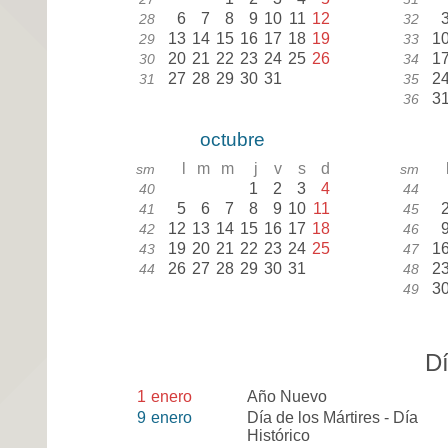
6
7
8
9
10
11
12
28
32
13
14
15
16
17
18
19
1
29
33
20
21
22
23
24
25
26
1
30
34
27
28
29
30
31
2
31
35
3
36
octubre
l
m
m
j
v
s
d
sm
sm
1
2
3
4
40
44
5
6
7
8
9
10
11
41
45
12
13
14
15
16
17
18
42
46
19
20
21
22
23
24
25
1
43
47
26
27
28
29
30
31
2
44
48
3
49
Dí
1
enero
Año Nuevo
9
enero
Día de los Mártires - Día
Histórico