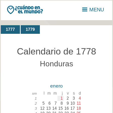
MENU
1777
1779
Calendario de 1778
Honduras
enero
l
m
m
j
v
s
d
sm
1
2
3
4
1
5
6
7
8
9
10
11
2
12
13
14
15
16
17
18
3