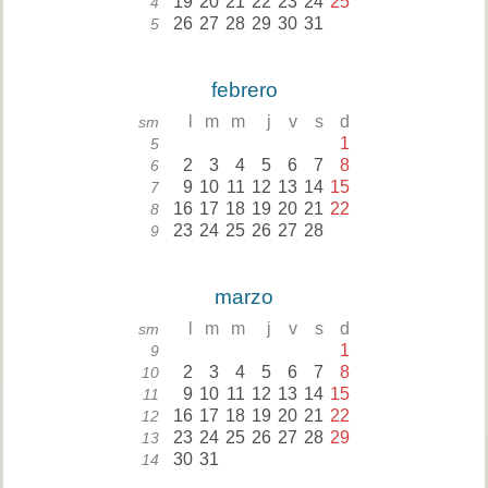
19
20
21
22
23
24
25
4
26
27
28
29
30
31
5
febrero
l
m
m
j
v
s
d
sm
1
5
2
3
4
5
6
7
8
6
9
10
11
12
13
14
15
7
16
17
18
19
20
21
22
8
23
24
25
26
27
28
9
marzo
l
m
m
j
v
s
d
sm
1
9
2
3
4
5
6
7
8
10
9
10
11
12
13
14
15
11
16
17
18
19
20
21
22
12
23
24
25
26
27
28
29
13
30
31
14