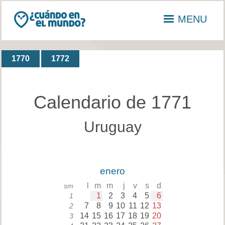
MENU
1770
1772
Calendario de 1771
Uruguay
enero
l
m
m
j
v
s
d
sm
1
2
3
4
5
6
1
7
8
9
10
11
12
13
2
14
15
16
17
18
19
20
3