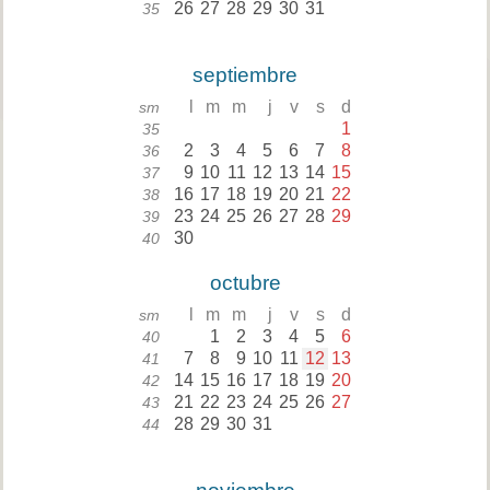
26
27
28
29
30
31
35
septiembre
l
m
m
j
v
s
d
sm
1
35
2
3
4
5
6
7
8
36
9
10
11
12
13
14
15
37
16
17
18
19
20
21
22
38
23
24
25
26
27
28
29
39
30
40
octubre
l
m
m
j
v
s
d
sm
1
2
3
4
5
6
40
7
8
9
10
11
12
13
41
14
15
16
17
18
19
20
42
21
22
23
24
25
26
27
43
28
29
30
31
44