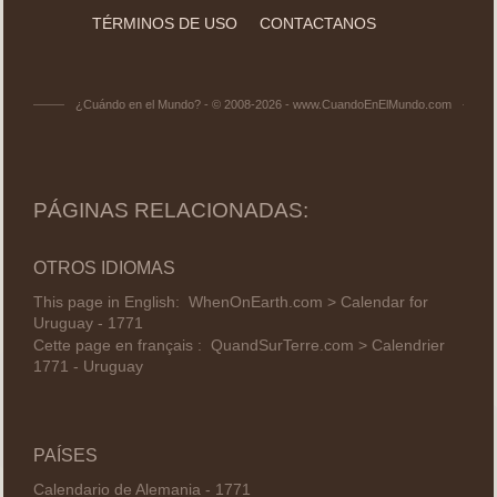
TÉRMINOS DE USO
CONTACTANOS
¿Cuándo en el Mundo? - © 2008-2026 - www.CuandoEnElMundo.com
PÁGINAS RELACIONADAS:
OTROS IDIOMAS
This page in English:
WhenOnEarth.com > Calendar for
Uruguay - 1771
Cette page en français :
QuandSurTerre.com > Calendrier
1771 - Uruguay
PAÍSES
Calendario de Alemania - 1771