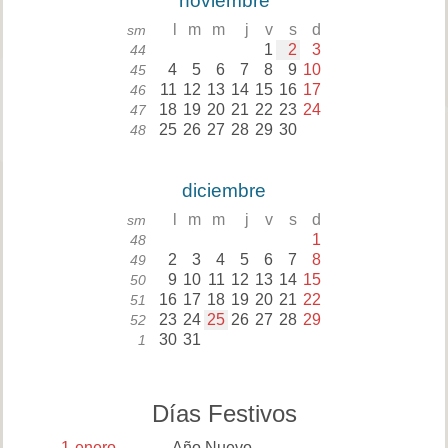
noviembre
l
m
m
j
v
s
d
sm
1
2
3
44
4
5
6
7
8
9
10
45
11
12
13
14
15
16
17
46
18
19
20
21
22
23
24
47
25
26
27
28
29
30
48
diciembre
l
m
m
j
v
s
d
sm
1
48
2
3
4
5
6
7
8
49
9
10
11
12
13
14
15
50
16
17
18
19
20
21
22
51
23
24
25
26
27
28
29
52
30
31
1
Días Festivos
1
enero
Año Nuevo