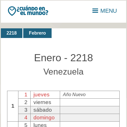
MENU
2218
Febrero
Enero - 2218
Venezuela
1
jueves
Año Nuevo
2
viernes
1
3
sábado
4
domingo
5
lunes