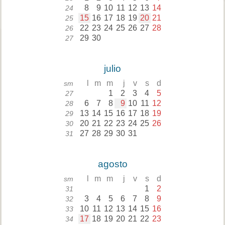
8
9
10
11
12
13
14
24
15
16
17
18
19
20
21
25
22
23
24
25
26
27
28
26
29
30
27
julio
l
m
m
j
v
s
d
sm
1
2
3
4
5
27
6
7
8
9
10
11
12
28
13
14
15
16
17
18
19
29
20
21
22
23
24
25
26
30
27
28
29
30
31
31
agosto
l
m
m
j
v
s
d
sm
1
2
31
3
4
5
6
7
8
9
32
10
11
12
13
14
15
16
33
17
18
19
20
21
22
23
34