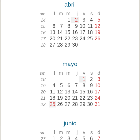
abril
l
m
m
j
v
s
d
sm
1
2
3
4
5
14
6
7
8
9
10
11
12
15
13
14
15
16
17
18
19
16
20
21
22
23
24
25
26
17
27
28
29
30
18
mayo
l
m
m
j
v
s
d
sm
1
2
3
18
4
5
6
7
8
9
10
19
11
12
13
14
15
16
17
20
18
19
20
21
22
23
24
21
25
26
27
28
29
30
31
22
junio
l
m
m
j
v
s
d
sm
1
2
3
4
5
6
7
23