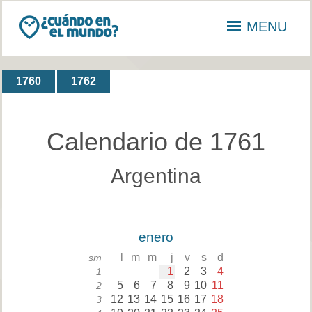
MENU
1760
1762
Calendario de 1761
Argentina
enero
l
m
m
j
v
s
d
sm
1
2
3
4
1
5
6
7
8
9
10
11
2
12
13
14
15
16
17
18
3