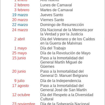
2
febrero
Lunes de Carnaval
3
febrero
Martes de Carnaval
19
marzo
Jueves Santo
20
marzo
Viernes Santo
22
marzo
Domingo de Resurrección
24
marzo
Día Nacional de la Memoria por
la Verdad y por la Justicia
2
abril
Día del Veterano y de los Caídos
en la Guerra de Malvinas
1
mayo
Día del Trabajo
25
mayo
Día de la Revolución de Mayo
15
junio
Paso a la Inmortalidad del
General Martín Miguel de
Güemes
20
junio
Paso a la Inmortalidad del
General D. Manuel Belgrano
9
julio
Día de la Independencia
17
agosto
Paso a la Inmortalidad del
General José de San Martín
12
octubre
Día del Respeto a la Diversidad
Cultural
23
noviembre
Día de la Soberanía Nacional