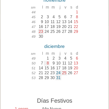
noviembre
l
m
m
j
v
s
d
sm
1
44
2
3
4
5
6
7
8
45
9
10
11
12
13
14
15
46
16
17
18
19
20
21
22
47
23
24
25
26
27
28
29
48
30
49
diciembre
l
m
m
j
v
s
d
sm
1
2
3
4
5
6
49
7
8
9
10
11
12
13
50
14
15
16
17
18
19
20
51
21
22
23
24
25
26
27
52
28
29
30
31
53
Días Festivos
1
enero
Año Nuevo