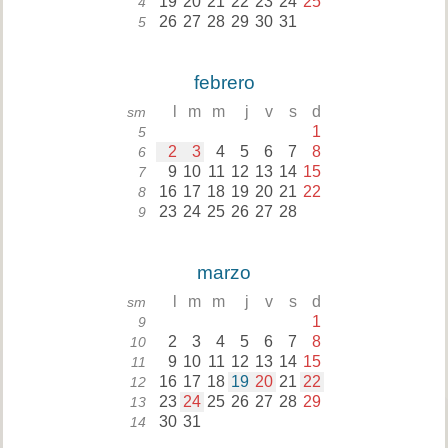
19
20
21
22
23
24
25
4
26
27
28
29
30
31
5
febrero
l
m
m
j
v
s
d
sm
1
5
2
3
4
5
6
7
8
6
9
10
11
12
13
14
15
7
16
17
18
19
20
21
22
8
23
24
25
26
27
28
9
marzo
l
m
m
j
v
s
d
sm
1
9
2
3
4
5
6
7
8
10
9
10
11
12
13
14
15
11
16
17
18
19
20
21
22
12
23
24
25
26
27
28
29
13
30
31
14