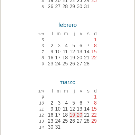
19
20
21
22
23
24
25
4
26
27
28
29
30
31
5
febrero
l
m
m
j
v
s
d
sm
1
5
2
3
4
5
6
7
8
6
9
10
11
12
13
14
15
7
16
17
18
19
20
21
22
8
23
24
25
26
27
28
9
marzo
l
m
m
j
v
s
d
sm
1
9
2
3
4
5
6
7
8
10
9
10
11
12
13
14
15
11
16
17
18
19
20
21
22
12
23
24
25
26
27
28
29
13
30
31
14