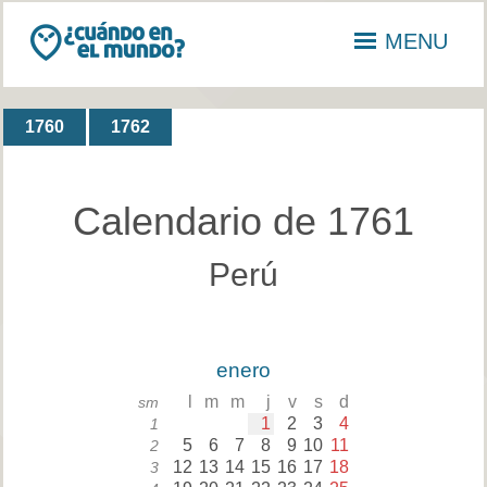
MENU
1760
1762
Calendario de 1761
Perú
enero
l
m
m
j
v
s
d
sm
1
2
3
4
1
5
6
7
8
9
10
11
2
12
13
14
15
16
17
18
3