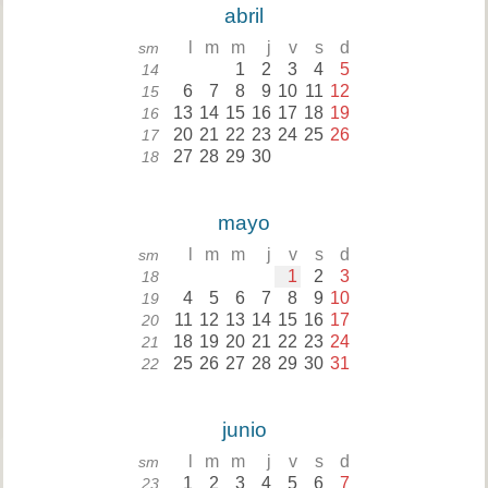
abril
l
m
m
j
v
s
d
sm
1
2
3
4
5
14
6
7
8
9
10
11
12
15
13
14
15
16
17
18
19
16
20
21
22
23
24
25
26
17
27
28
29
30
18
mayo
l
m
m
j
v
s
d
sm
1
2
3
18
4
5
6
7
8
9
10
19
11
12
13
14
15
16
17
20
18
19
20
21
22
23
24
21
25
26
27
28
29
30
31
22
junio
l
m
m
j
v
s
d
sm
1
2
3
4
5
6
7
23