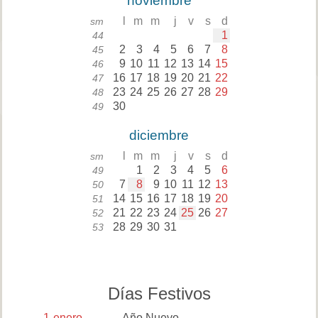
noviembre
l
m
m
j
v
s
d
sm
1
44
2
3
4
5
6
7
8
45
9
10
11
12
13
14
15
46
16
17
18
19
20
21
22
47
23
24
25
26
27
28
29
48
30
49
diciembre
l
m
m
j
v
s
d
sm
1
2
3
4
5
6
49
7
8
9
10
11
12
13
50
14
15
16
17
18
19
20
51
21
22
23
24
25
26
27
52
28
29
30
31
53
Días Festivos
1
enero
Año Nuevo