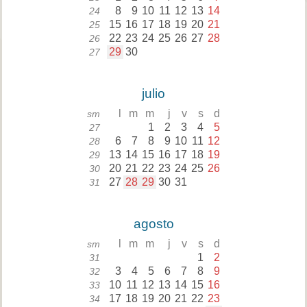
8
9
10
11
12
13
14
24
15
16
17
18
19
20
21
25
22
23
24
25
26
27
28
26
29
30
27
julio
l
m
m
j
v
s
d
sm
1
2
3
4
5
27
6
7
8
9
10
11
12
28
13
14
15
16
17
18
19
29
20
21
22
23
24
25
26
30
27
28
29
30
31
31
agosto
l
m
m
j
v
s
d
sm
1
2
31
3
4
5
6
7
8
9
32
10
11
12
13
14
15
16
33
17
18
19
20
21
22
23
34