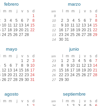
febrero
marzo
l
m
m
j
v
s
d
l
m
m
j
v
s
d
sm
1
1
9
2
3
4
5
6
7
8
2
3
4
5
6
7
8
10
9
10
11
12
13
14
15
9
10
11
12
13
14
15
11
6
17
18
19
20
21
22
16
17
18
19
20
21
22
12
3
24
25
26
27
28
23
24
25
26
27
28
29
13
30
31
14
mayo
junio
l
m
m
j
v
s
d
l
m
m
j
v
s
d
sm
1
2
3
1
2
3
4
5
6
7
23
4
5
6
7
8
9
10
8
9
10
11
12
13
14
24
1
12
13
14
15
16
17
15
16
17
18
19
20
21
25
8
19
20
21
22
23
24
22
23
24
25
26
27
28
26
5
26
27
28
29
30
31
29
30
27
agosto
septiembre
l
m
m
j
v
s
d
l
m
m
j
v
s
d
sm
1
2
1
2
3
4
5
6
36