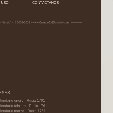
 USO
CONTACTANOS
el Mundo? - © 2008-2026 - www.CuandoEnElMundo.com
ESES
lendario enero - Rusia 1761
lendario febrero - Rusia 1761
lendario marzo - Rusia 1761