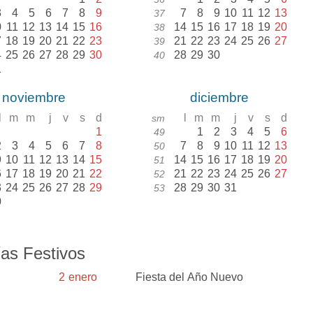
3
4
5
6
7
8
9
7
8
9
10
11
12
13
37
0
11
12
13
14
15
16
14
15
16
17
18
19
20
38
7
18
19
20
21
22
23
21
22
23
24
25
26
27
39
4
25
26
27
28
29
30
28
29
30
40
1
noviembre
diciembre
l
m
m
j
v
s
d
l
m
m
j
v
s
d
sm
1
1
2
3
4
5
6
49
2
3
4
5
6
7
8
7
8
9
10
11
12
13
50
9
10
11
12
13
14
15
14
15
16
17
18
19
20
51
6
17
18
19
20
21
22
21
22
23
24
25
26
27
52
3
24
25
26
27
28
29
28
29
30
31
53
0
as Festivos
2
enero
Fiesta del Año Nuevo