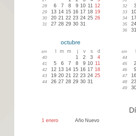
6
7
8
9
10
11
12
28
32
13
14
15
16
17
18
19
1
29
33
20
21
22
23
24
25
26
1
30
34
27
28
29
30
31
2
31
35
3
36
octubre
l
m
m
j
v
s
d
sm
sm
1
2
3
4
40
44
5
6
7
8
9
10
11
41
45
12
13
14
15
16
17
18
42
46
19
20
21
22
23
24
25
1
43
47
26
27
28
29
30
31
2
44
48
3
49
Dí
1
enero
Año Nuevo