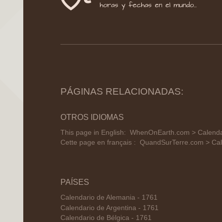
PÁGINAS RELACIONADAS:
OTROS IDIOMAS
This page in English:
WhenOnEarth.com > Calendar
Cette page en français :
QuandSurTerre.com > Cale
PAÍSES
Calendario de Alemania - 1761
Calendario de Argentina - 1761
Calendario de Bélgica - 1761