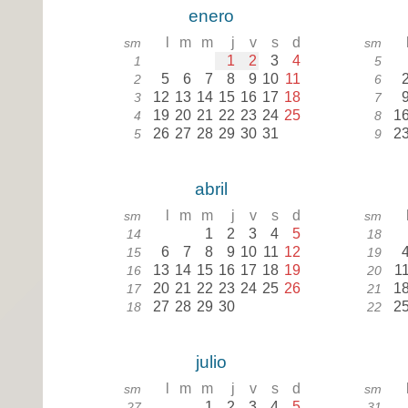
enero
l
m
m
j
v
s
d
sm
sm
1
2
3
4
1
5
5
6
7
8
9
10
11
2
6
12
13
14
15
16
17
18
3
7
19
20
21
22
23
24
25
1
4
8
26
27
28
29
30
31
2
5
9
abril
l
m
m
j
v
s
d
sm
sm
1
2
3
4
5
14
18
6
7
8
9
10
11
12
15
19
13
14
15
16
17
18
19
1
16
20
20
21
22
23
24
25
26
1
17
21
27
28
29
30
2
18
22
julio
l
m
m
j
v
s
d
sm
sm
1
2
3
4
5
27
31