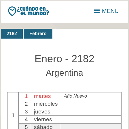
MENU
2182
Febrero
Enero - 2182
Argentina
1
martes
Año Nuevo
2
miércoles
3
jueves
1
4
viernes
5
sábado