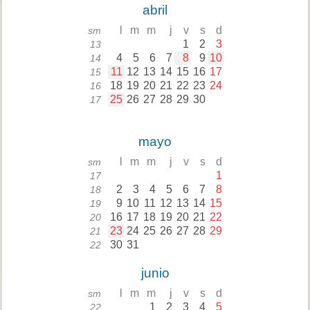
abril
l
m
m
j
v
s
d
sm
1
2
3
13
4
5
6
7
8
9
10
14
11
12
13
14
15
16
17
15
18
19
20
21
22
23
24
16
25
26
27
28
29
30
17
mayo
l
m
m
j
v
s
d
sm
1
17
2
3
4
5
6
7
8
18
9
10
11
12
13
14
15
19
16
17
18
19
20
21
22
20
23
24
25
26
27
28
29
21
30
31
22
junio
l
m
m
j
v
s
d
sm
1
2
3
4
5
22