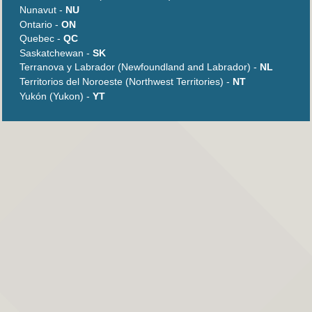
Nunavut -
NU
Ontario -
ON
Quebec -
QC
Saskatchewan -
SK
Terranova y Labrador (Newfoundland and Labrador) -
NL
Territorios del Noroeste (Northwest Territories) -
NT
Yukón (Yukon) -
YT