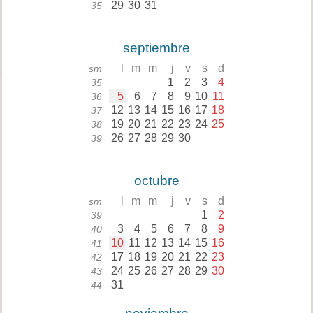
29
30
31
35
septiembre
l
m
m
j
v
s
d
sm
1
2
3
4
35
5
6
7
8
9
10
11
36
12
13
14
15
16
17
18
37
19
20
21
22
23
24
25
38
26
27
28
29
30
39
octubre
l
m
m
j
v
s
d
sm
1
2
39
3
4
5
6
7
8
9
40
10
11
12
13
14
15
16
41
17
18
19
20
21
22
23
42
24
25
26
27
28
29
30
43
31
44