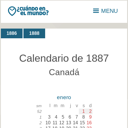
MENU
1886
1888
Calendario de 1887
Canadá
enero
l
m
m
j
v
s
d
sm
1
2
52
3
4
5
6
7
8
9
1
10
11
12
13
14
15
16
2