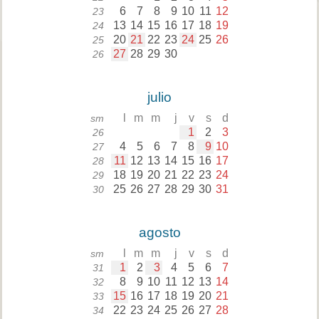
6
7
8
9
10
11
12
23
13
14
15
16
17
18
19
24
20
21
22
23
24
25
26
25
27
28
29
30
26
julio
l
m
m
j
v
s
d
sm
1
2
3
26
4
5
6
7
8
9
10
27
11
12
13
14
15
16
17
28
18
19
20
21
22
23
24
29
25
26
27
28
29
30
31
30
agosto
l
m
m
j
v
s
d
sm
1
2
3
4
5
6
7
31
8
9
10
11
12
13
14
32
15
16
17
18
19
20
21
33
22
23
24
25
26
27
28
34