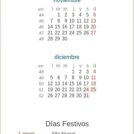
noviembre
l
m
m
j
v
s
d
sm
1
2
3
4
5
6
44
7
8
9
10
11
12
13
45
14
15
16
17
18
19
20
46
21
22
23
24
25
26
27
47
28
29
30
48
diciembre
l
m
m
j
v
s
d
sm
1
2
3
4
48
5
6
7
8
9
10
11
49
12
13
14
15
16
17
18
50
19
20
21
22
23
24
25
51
26
27
28
29
30
31
52
Días Festivos
1
enero
Año Nuevo