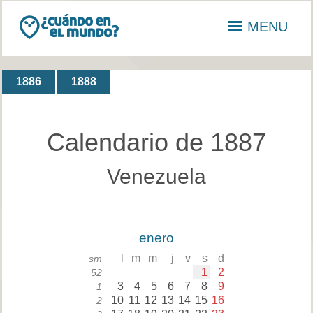
MENU
1886
1888
Calendario de 1887
Venezuela
enero
l
m
m
j
v
s
d
sm
1
2
52
3
4
5
6
7
8
9
1
10
11
12
13
14
15
16
2