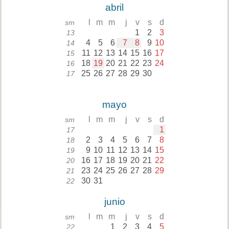
abril
l
m
m
j
v
s
d
sm
1
2
3
13
4
5
6
7
8
9
10
14
11
12
13
14
15
16
17
15
18
19
20
21
22
23
24
16
25
26
27
28
29
30
17
mayo
l
m
m
j
v
s
d
sm
1
17
2
3
4
5
6
7
8
18
9
10
11
12
13
14
15
19
16
17
18
19
20
21
22
20
23
24
25
26
27
28
29
21
30
31
22
junio
l
m
m
j
v
s
d
sm
1
2
3
4
5
22