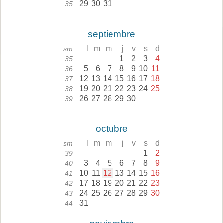
29
30
31
35
septiembre
l
m
m
j
v
s
d
sm
1
2
3
4
35
5
6
7
8
9
10
11
36
12
13
14
15
16
17
18
37
19
20
21
22
23
24
25
38
26
27
28
29
30
39
octubre
l
m
m
j
v
s
d
sm
1
2
39
3
4
5
6
7
8
9
40
10
11
12
13
14
15
16
41
17
18
19
20
21
22
23
42
24
25
26
27
28
29
30
43
31
44