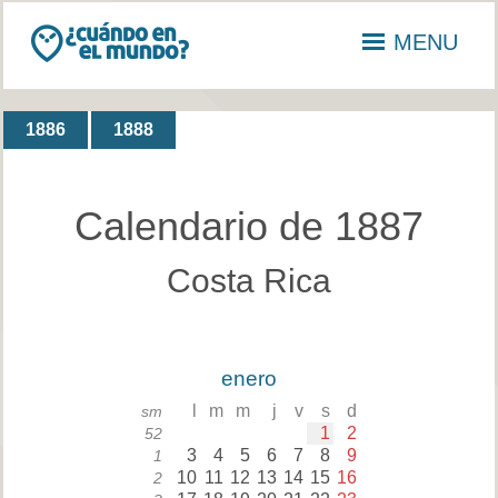
MENU
1886
1888
Calendario de 1887
Costa Rica
enero
l
m
m
j
v
s
d
sm
1
2
52
3
4
5
6
7
8
9
1
10
11
12
13
14
15
16
2