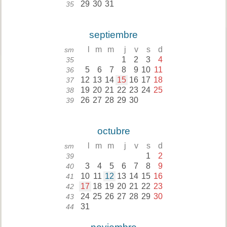
29
30
31
35
septiembre
l
m
m
j
v
s
d
sm
1
2
3
4
35
5
6
7
8
9
10
11
36
12
13
14
15
16
17
18
37
19
20
21
22
23
24
25
38
26
27
28
29
30
39
octubre
l
m
m
j
v
s
d
sm
1
2
39
3
4
5
6
7
8
9
40
10
11
12
13
14
15
16
41
17
18
19
20
21
22
23
42
24
25
26
27
28
29
30
43
31
44