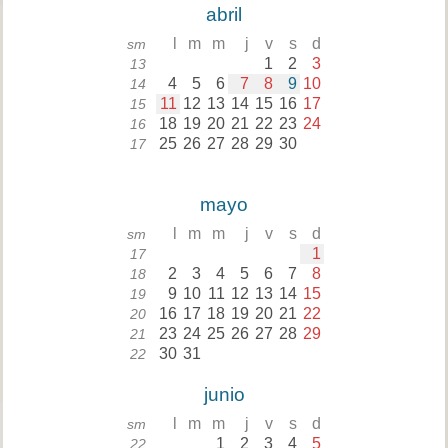
abril
l
m
m
j
v
s
d
sm
1
2
3
13
4
5
6
7
8
9
10
14
11
12
13
14
15
16
17
15
18
19
20
21
22
23
24
16
25
26
27
28
29
30
17
mayo
l
m
m
j
v
s
d
sm
1
17
2
3
4
5
6
7
8
18
9
10
11
12
13
14
15
19
16
17
18
19
20
21
22
20
23
24
25
26
27
28
29
21
30
31
22
junio
l
m
m
j
v
s
d
sm
1
2
3
4
5
22