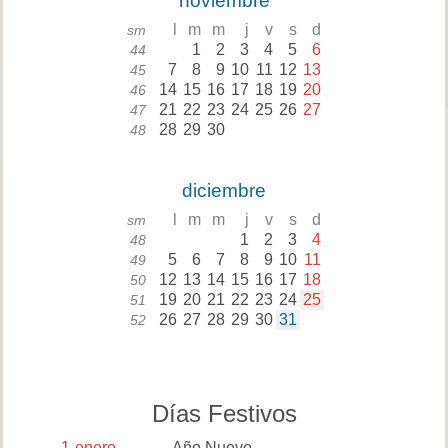
noviembre
l
m
m
j
v
s
d
sm
1
2
3
4
5
6
44
7
8
9
10
11
12
13
45
14
15
16
17
18
19
20
46
21
22
23
24
25
26
27
47
28
29
30
48
diciembre
l
m
m
j
v
s
d
sm
1
2
3
4
48
5
6
7
8
9
10
11
49
12
13
14
15
16
17
18
50
19
20
21
22
23
24
25
51
26
27
28
29
30
31
52
Días Festivos
1
enero
Año Nuevo