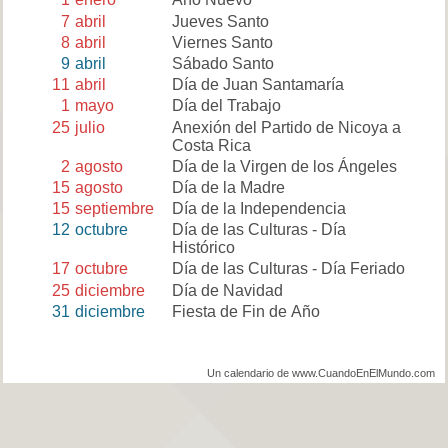
7
abril
Jueves Santo
8
abril
Viernes Santo
9
abril
Sábado Santo
11
abril
Día de Juan Santamaría
1
mayo
Día del Trabajo
25
julio
Anexión del Partido de Nicoya a
Costa Rica
2
agosto
Día de la Virgen de los Ángeles
15
agosto
Día de la Madre
15
septiembre
Día de la Independencia
12
octubre
Día de las Culturas - Día
Histórico
17
octubre
Día de las Culturas - Día Feriado
25
diciembre
Día de Navidad
31
diciembre
Fiesta de Fin de Año
Un calendario de www.CuandoEnElMundo.com