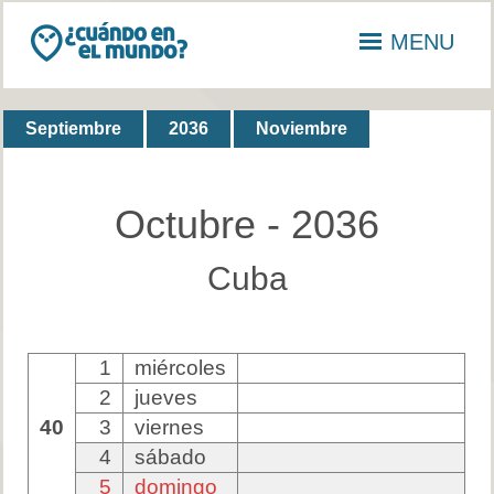
MENU
Septiembre
2036
Noviembre
Octubre - 2036
Cuba
1
miércoles
2
jueves
40
3
viernes
4
sábado
5
domingo