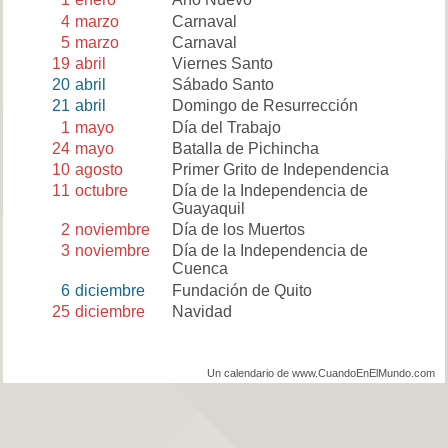
4
marzo
Carnaval
5
marzo
Carnaval
19
abril
Viernes Santo
20
abril
Sábado Santo
21
abril
Domingo de Resurrección
1
mayo
Día del Trabajo
24
mayo
Batalla de Pichincha
10
agosto
Primer Grito de Independencia
11
octubre
Día de la Independencia de
Guayaquil
2
noviembre
Día de los Muertos
3
noviembre
Día de la Independencia de
Cuenca
6
diciembre
Fundación de Quito
25
diciembre
Navidad
Un calendario de www.CuandoEnElMundo.com