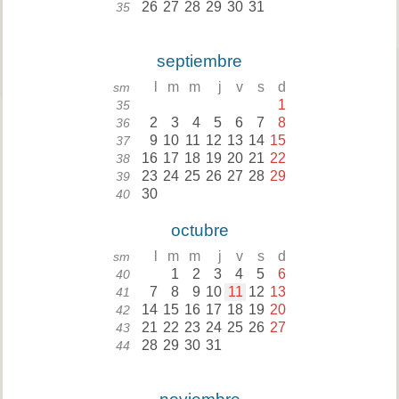
26
27
28
29
30
31
35
septiembre
l
m
m
j
v
s
d
sm
1
35
2
3
4
5
6
7
8
36
9
10
11
12
13
14
15
37
16
17
18
19
20
21
22
38
23
24
25
26
27
28
29
39
30
40
octubre
l
m
m
j
v
s
d
sm
1
2
3
4
5
6
40
7
8
9
10
11
12
13
41
14
15
16
17
18
19
20
42
21
22
23
24
25
26
27
43
28
29
30
31
44