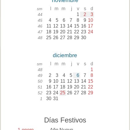
noviembre
l
m
m
j
v
s
d
sm
1
2
3
44
4
5
6
7
8
9
10
45
11
12
13
14
15
16
17
46
18
19
20
21
22
23
24
47
25
26
27
28
29
30
48
diciembre
l
m
m
j
v
s
d
sm
1
48
2
3
4
5
6
7
8
49
9
10
11
12
13
14
15
50
16
17
18
19
20
21
22
51
23
24
25
26
27
28
29
52
30
31
1
Días Festivos
1
enero
Año Nuevo