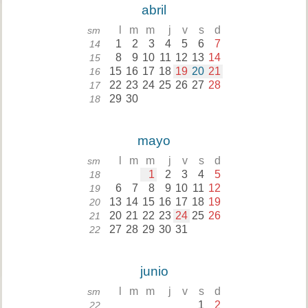
abril
l
m
m
j
v
s
d
sm
1
2
3
4
5
6
7
14
8
9
10
11
12
13
14
15
15
16
17
18
19
20
21
16
22
23
24
25
26
27
28
17
29
30
18
mayo
l
m
m
j
v
s
d
sm
1
2
3
4
5
18
6
7
8
9
10
11
12
19
13
14
15
16
17
18
19
20
20
21
22
23
24
25
26
21
27
28
29
30
31
22
junio
l
m
m
j
v
s
d
sm
1
2
22