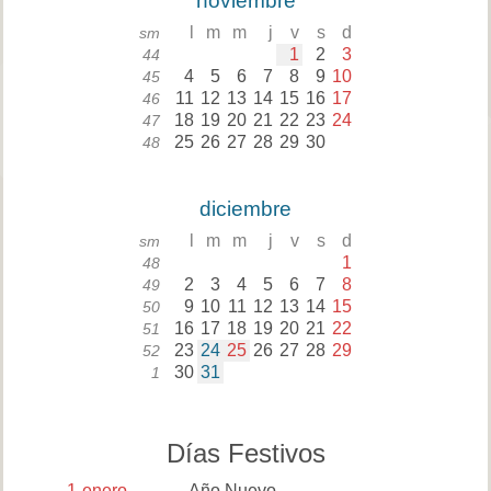
noviembre
l
m
m
j
v
s
d
sm
1
2
3
44
4
5
6
7
8
9
10
45
11
12
13
14
15
16
17
46
18
19
20
21
22
23
24
47
25
26
27
28
29
30
48
diciembre
l
m
m
j
v
s
d
sm
1
48
2
3
4
5
6
7
8
49
9
10
11
12
13
14
15
50
16
17
18
19
20
21
22
51
23
24
25
26
27
28
29
52
30
31
1
Días Festivos
1
enero
Año Nuevo