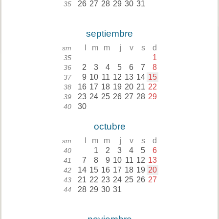
26
27
28
29
30
31
35
septiembre
l
m
m
j
v
s
d
sm
1
35
2
3
4
5
6
7
8
36
9
10
11
12
13
14
15
37
16
17
18
19
20
21
22
38
23
24
25
26
27
28
29
39
30
40
octubre
l
m
m
j
v
s
d
sm
1
2
3
4
5
6
40
7
8
9
10
11
12
13
41
14
15
16
17
18
19
20
42
21
22
23
24
25
26
27
43
28
29
30
31
44