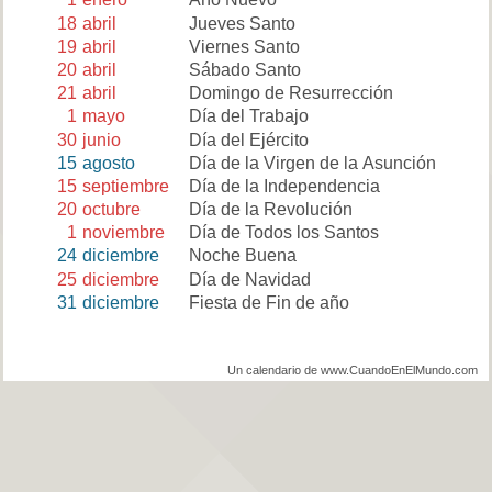
18
abril
Jueves Santo
19
abril
Viernes Santo
20
abril
Sábado Santo
21
abril
Domingo de Resurrección
1
mayo
Día del Trabajo
30
junio
Día del Ejército
15
agosto
Día de la Virgen de la Asunción
15
septiembre
Día de la Independencia
20
octubre
Día de la Revolución
1
noviembre
Día de Todos los Santos
24
diciembre
Noche Buena
25
diciembre
Día de Navidad
31
diciembre
Fiesta de Fin de año
Un calendario de www.CuandoEnElMundo.com