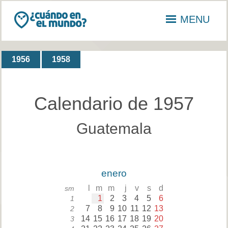
MENU
1956
1958
Calendario de 1957
Guatemala
enero
l
m
m
j
v
s
d
sm
1
2
3
4
5
6
1
7
8
9
10
11
12
13
2
14
15
16
17
18
19
20
3