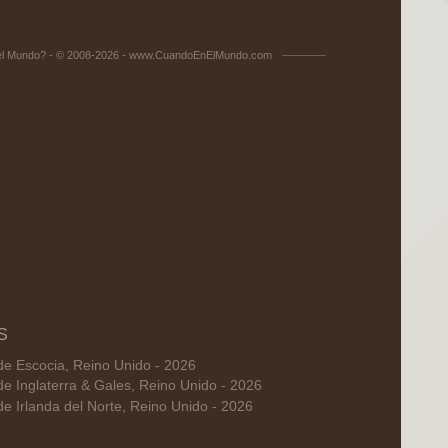
el Mundo? - © 2008-2026 - www.CuandoEnElMundo.com
S
de Escocia, Reino Unido - 2026
de Inglaterra & Gales, Reino Unido - 2026
de Irlanda del Norte, Reino Unido - 2026