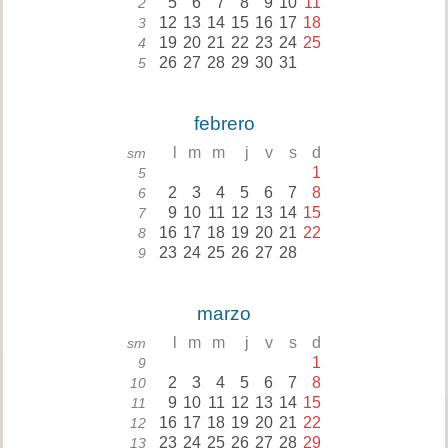
5
6
7
8
9
10
11
2
12
13
14
15
16
17
18
3
19
20
21
22
23
24
25
4
26
27
28
29
30
31
5
febrero
l
m
m
j
v
s
d
sm
1
5
2
3
4
5
6
7
8
6
9
10
11
12
13
14
15
7
16
17
18
19
20
21
22
8
23
24
25
26
27
28
9
marzo
l
m
m
j
v
s
d
sm
1
9
2
3
4
5
6
7
8
10
9
10
11
12
13
14
15
11
16
17
18
19
20
21
22
12
23
24
25
26
27
28
29
13