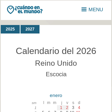
MENU
2025
2027
Calendario del 2026
Reino Unido
Escocia
enero
l
m
m
j
v
s
d
sm
1
2
3
4
1