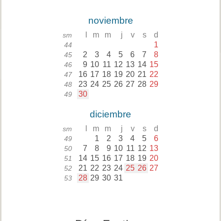
noviembre
l
m
m
j
v
s
d
sm
1
44
2
3
4
5
6
7
8
45
9
10
11
12
13
14
15
46
16
17
18
19
20
21
22
47
23
24
25
26
27
28
29
48
30
49
diciembre
l
m
m
j
v
s
d
sm
1
2
3
4
5
6
49
7
8
9
10
11
12
13
50
14
15
16
17
18
19
20
51
21
22
23
24
25
26
27
52
28
29
30
31
53