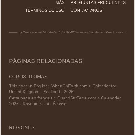
MÁS
PREGUNTAS FRECUENTES
TÉRMINOS DE USO
CONTACTANOS
¿Cuándo en el Mundo? - © 2008-2026 - www.CuandoEnElMundo.com
PÁGINAS RELACIONADAS:
OTROS IDIOMAS
This page in English:
WhenOnEarth.com > Calendar for
United Kingdom - Scotland - 2026
Cette page en français :
QuandSurTerre.com > Calendrier
2026 - Royaume-Uni - Écosse
REGIONES