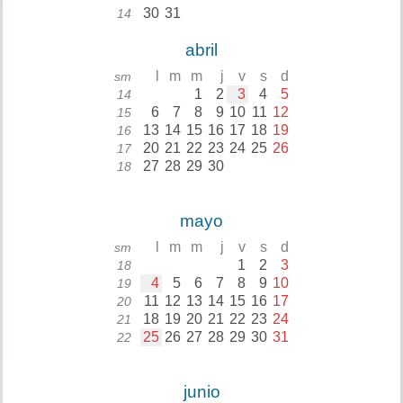
30
31
14
abril
l
m
m
j
v
s
d
sm
1
2
3
4
5
14
6
7
8
9
10
11
12
15
13
14
15
16
17
18
19
16
20
21
22
23
24
25
26
17
27
28
29
30
18
mayo
l
m
m
j
v
s
d
sm
1
2
3
18
4
5
6
7
8
9
10
19
11
12
13
14
15
16
17
20
18
19
20
21
22
23
24
21
25
26
27
28
29
30
31
22
junio