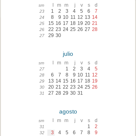
l
m
m
j
v
s
d
sm
1
2
3
4
5
6
7
23
8
9
10
11
12
13
14
24
15
16
17
18
19
20
21
25
22
23
24
25
26
27
28
26
29
30
27
julio
l
m
m
j
v
s
d
sm
1
2
3
4
5
27
6
7
8
9
10
11
12
28
13
14
15
16
17
18
19
29
20
21
22
23
24
25
26
30
27
28
29
30
31
31
agosto
l
m
m
j
v
s
d
sm
1
2
31
3
4
5
6
7
8
9
32