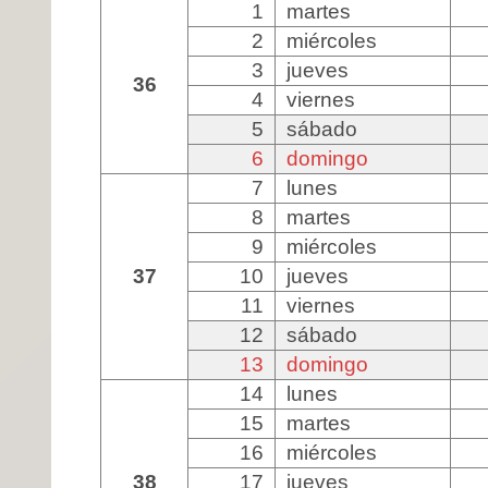
1
martes
2
miércoles
3
jueves
36
4
viernes
5
sábado
6
domingo
7
lunes
8
martes
9
miércoles
37
10
jueves
11
viernes
12
sábado
13
domingo
14
lunes
15
martes
16
miércoles
38
17
jueves