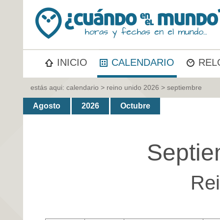
INICIO
CALENDARIO
REL
estás aqui:
calendario
>
reino unido 2026
> septiembre
Agosto
2026
Octubre
Septie
Rei