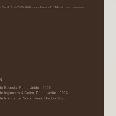
el Mundo? - © 2008-2026 - www.CuandoEnElMundo.com
S
de Escocia, Reino Unido - 2026
de Inglaterra & Gales, Reino Unido - 2026
de Irlanda del Norte, Reino Unido - 2026