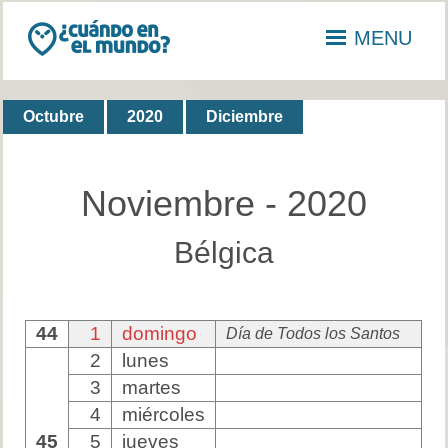
MENU
Octubre
2020
Diciembre
Noviembre - 2020
Bélgica
44
1
domingo
Día de Todos los Santos
2
lunes
3
martes
4
miércoles
45
5
jueves