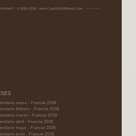
el Mundo? - © 2008-2026 - www.CuandoEnElMundo.com
ESES
endario enero - Francia 2036
endario febrero - Francia 2036
endario marzo - Francia 2036
endario abril - Francia 2036
endario mayo - Francia 2036
endario junio - Francia 2036