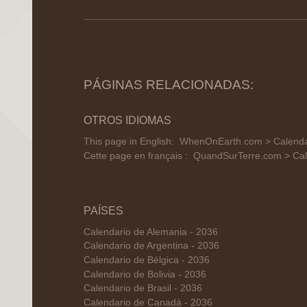
PÁGINAS RELACIONADAS:
OTROS IDIOMAS
This page in English:
WhenOnEarth.com > Calenda
Cette page en français :
QuandSurTerre.com > Cal
PAÍSES
Calendario de Alemania - 2036
Calendario de Argentina - 2036
Calendario de Bélgica - 2036
Calendario de Bolivia - 2036
Calendario de Brasil - 2036
Calendario de Canadá - 2036