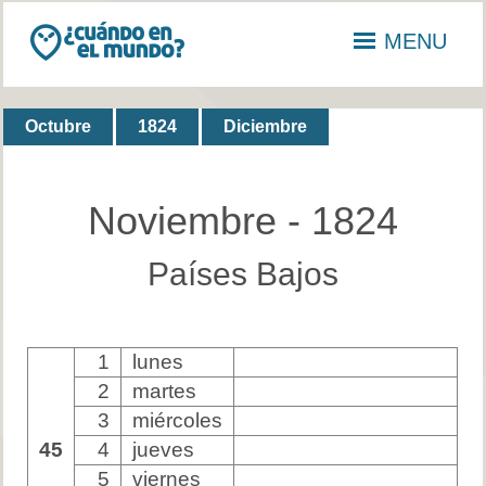
MENU
Octubre
1824
Diciembre
Noviembre - 1824
Países Bajos
1
lunes
2
martes
3
miércoles
45
4
jueves
5
viernes