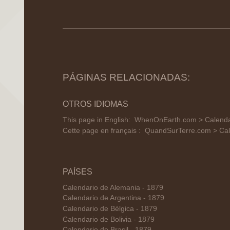
PÁGINAS RELACIONADAS:
OTROS IDIOMAS
This page in English:
WhenOnEarth.com > Calendar 
Cette page en français :
QuandSurTerre.com > Cale
PAÍSES
Calendario de Alemania - 1879
Calendario de Argentina - 1879
Calendario de Bélgica - 1879
Calendario de Bolivia - 1879
Calendario de Brasil - 1879