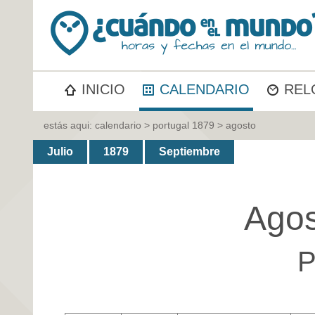
INICIO
CALENDARIO
REL
estás aqui:
calendario
>
portugal 1879
> agosto
Julio
1879
Septiembre
Agos
P