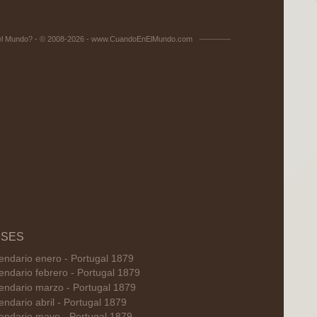
el Mundo? - © 2008-2026 - www.CuandoEnElMundo.com
SES
endario enero - Portugal 1879
endario febrero - Portugal 1879
endario marzo - Portugal 1879
endario abril - Portugal 1879
endario mayo - Portugal 1879