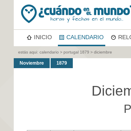
INICIO
CALENDARIO
REL
estás aqui:
calendario
>
portugal 1879
> diciembre
Noviembre
1879
Dicie
P