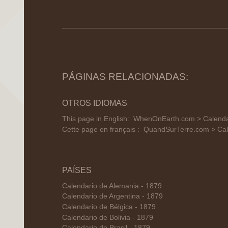
PÁGINAS RELACIONADAS:
OTROS IDIOMAS
This page in English:
WhenOnEarth.com > Calendar
Cette page en français :
QuandSurTerre.com > Cal
PAÍSES
Calendario de Alemania - 1879
Calendario de Argentina - 1879
Calendario de Bélgica - 1879
Calendario de Bolivia - 1879
Calendario de Brasil - 1879