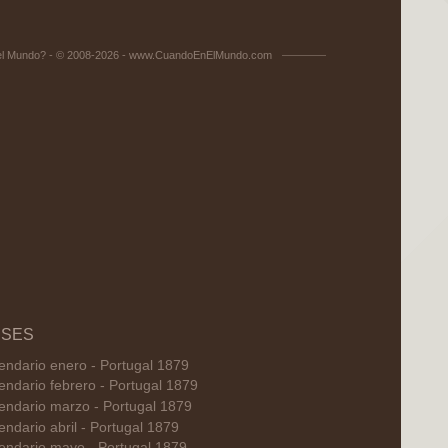
el Mundo? - © 2008-2026 - www.CuandoEnElMundo.com
SES
endario enero - Portugal 1879
endario febrero - Portugal 1879
endario marzo - Portugal 1879
endario abril - Portugal 1879
endario mayo - Portugal 1879