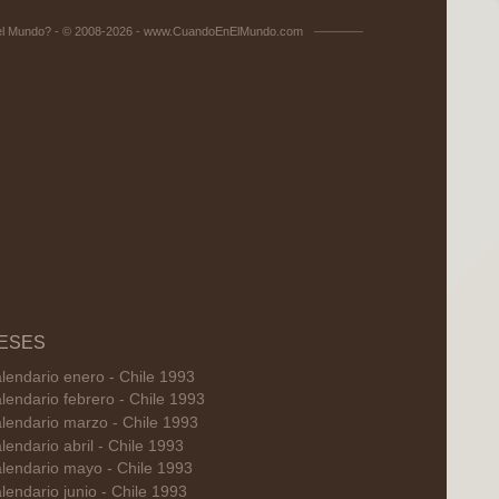
el Mundo? - © 2008-2026 - www.CuandoEnElMundo.com
ESES
lendario enero - Chile 1993
lendario febrero - Chile 1993
lendario marzo - Chile 1993
lendario abril - Chile 1993
lendario mayo - Chile 1993
lendario junio - Chile 1993