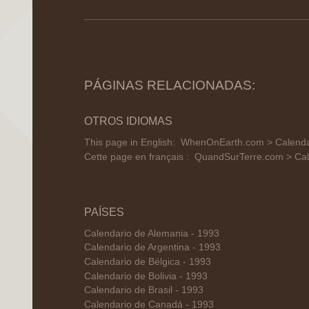
PÁGINAS RELACIONADAS:
OTROS IDIOMAS
This page in English:
WhenOnEarth.com > Calendar
Cette page en français :
QuandSurTerre.com > Cale
PAÍSES
Calendario de Alemania - 1993
Calendario de Argentina - 1993
Calendario de Bélgica - 1993
Calendario de Bolivia - 1993
Calendario de Brasil - 1993
Calendario de Canadá - 1993